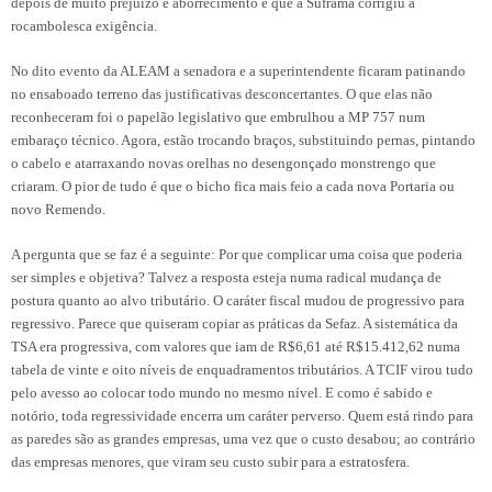
depois de muito prejuízo e aborrecimento é que a Suframa corrigiu a
rocambolesca exigência.
No dito evento da ALEAM a senadora e a superintendente ficaram patinando
no ensaboado terreno das justificativas desconcertantes. O que elas não
reconheceram foi o papelão legislativo que embrulhou a MP 757 num
embaraço técnico. Agora, estão trocando braços, substituindo pernas, pintando
o cabelo e atarraxando novas orelhas no desengonçado monstrengo que
criaram. O pior de tudo é que o bicho fica mais feio a cada nova Portaria ou
novo Remendo.
A pergunta que se faz é a seguinte: Por que complicar uma coisa que poderia
ser simples e objetiva? Talvez a resposta esteja numa radical mudança de
postura quanto ao alvo tributário. O caráter fiscal mudou de progressivo para
regressivo. Parece que quiseram copiar as práticas da Sefaz. A sistemática da
TSA era progressiva, com valores que iam de R$6,61 até R$15.412,62 numa
tabela de vinte e oito níveis de enquadramentos tributários. A TCIF virou tudo
pelo avesso ao colocar todo mundo no mesmo nível. E como é sabido e
notório, toda regressividade encerra um caráter perverso. Quem está rindo para
as paredes são as grandes empresas, uma vez que o custo desabou; ao contrário
das empresas menores, que viram seu custo subir para a estratosfera.