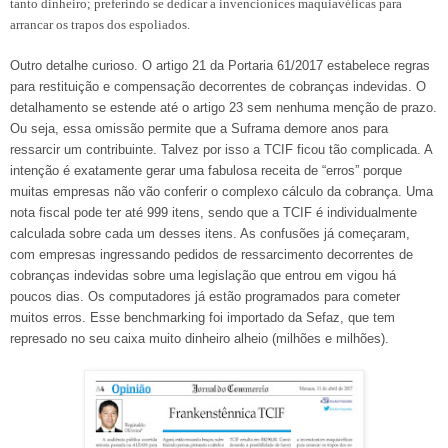
tanto dinheiro; preferindo se dedicar a invencionices maquiavélicas para
arrancar os trapos dos espoliados.
Outro detalhe curioso. O artigo 21 da Portaria 61/2017 estabelece regras
para restituição e compensação decorrentes de cobranças indevidas. O
detalhamento se estende até o artigo 23 sem nenhuma menção de prazo.
Ou seja, essa omissão permite que a Suframa demore anos para
ressarcir um contribuinte. Talvez por isso a TCIF ficou tão complicada. A
intenção é exatamente gerar uma fabulosa receita de “erros” porque
muitas empresas não vão conferir o complexo cálculo da cobrança. Uma
nota fiscal pode ter até 999 itens, sendo que a TCIF é individualmente
calculada sobre cada um desses itens. As confusões já começaram,
com empresas ingressando pedidos de ressarcimento decorrentes de
cobranças indevidas sobre uma legislação que entrou em vigou há
poucos dias. Os computadores já estão programados para cometer
muitos erros. Esse benchmarking foi importado da Sefaz, que tem
represado no seu caixa muito dinheiro alheio (milhões e milhões).