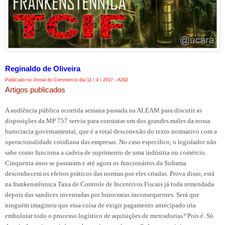
Reginaldo de Oliveira
Publicado no Jornal do Commercio dia 11 / 4 / 2017 - A292
Artigos publicados
A audiência pública ocorrida semana passada na ALEAM para discutir as
disposições da MP 757 serviu para constatar um dos grandes males da nossa
burocracia governamental, que é a total desconexão do texto normativo com a
operacionalidade cotidiana das empresas. No caso específico, o legislador não
sabe como funciona a cadeia de suprimento de uma indústria ou comércio.
Cinquenta anos se passaram e até agora os funcionários da Suframa
desconhecem os efeitos práticos das normas por eles criadas. Prova disso, está
na frankenstênnica Taxa de Controle de Incentivos Fiscais já toda remendada
depois das sandices inventadas por burocratas inconsequentes. Será que
ninguém imaginou que essa coisa de exigir pagamento antecipado iria
embolotar todo o processo logístico de aquisições de mercadorias? Pois é. Só