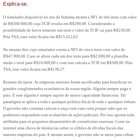
Explica-se.
O simulador disponível no site da Suframa mostra a NF1 de três itens com valor
de R$500.000,00 cuja TCIF resulta em R$290,00. Considerando a
possibilidade de haver somente um item o valor da TCIF cai para R$230,00.
Pela TSA, esse valor ficaria em R$15.412,62.
No mesmo dito cujo simulador consta a NF3 de cinco itens com valor de
R$47.900,00. Caso se altere cada um dos itens para R$2.000,00 a planilha
muda o total para R$10.000,00 e com isso calcula a TCIF em R$300,00. Pela
TSA, esse valor ficaria em R$139,27.
Resumo da ópera: As empresas menores foram sacrificadas para beneficiar os
grandes conglomerados econômicos da nossa região. Alguém sempre paga o
pato. E esse alguém é sempre aquele de menor capacidade financeira. Tal
paradigma se aplica a toda e qualquer política fiscal de todo e qualquer tributo.
O governo não costuma cutucar a onça com vara curta porque sabe que os
poderosos respondem com avalanches de ações judiciais. Por isso aponta toda
artilharia para os pequenos desassistidos de consultorias onerosas. Corre na
internet uma chuva de denúncias sobre os zilhões de dívidas fiscais das
maiores empresas do país. E mesmo assim, o governo não se mexe para cobrar