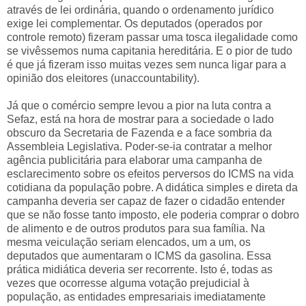
através de lei ordinária, quando o ordenamento jurídico
exige lei complementar. Os deputados (operados por
controle remoto) fizeram passar uma tosca ilegalidade como
se vivêssemos numa capitania hereditária. E o pior de tudo
é que já fizeram isso muitas vezes sem nunca ligar para a
opinião dos eleitores (unaccountability).
Já que o comércio sempre levou a pior na luta contra a
Sefaz, está na hora de mostrar para a sociedade o lado
obscuro da Secretaria de Fazenda e a face sombria da
Assembleia Legislativa. Poder-se-ia contratar a melhor
agência publicitária para elaborar uma campanha de
esclarecimento sobre os efeitos perversos do ICMS na vida
cotidiana da população pobre. A didática simples e direta da
campanha deveria ser capaz de fazer o cidadão entender
que se não fosse tanto imposto, ele poderia comprar o dobro
de alimento e de outros produtos para sua família. Na
mesma veiculação seriam elencados, um a um, os
deputados que aumentaram o ICMS da gasolina. Essa
prática midiática deveria ser recorrente. Isto é, todas as
vezes que ocorresse alguma votação prejudicial à
população, as entidades empresariais imediatamente