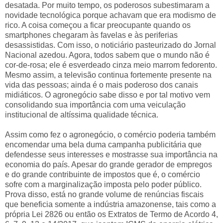
desatada. Por muito tempo, os poderosos subestimaram a
novidade tecnológica porque achavam que era modismo de
rico. A coisa começou a ficar preocupante quando os
smartphones chegaram às favelas e às periferias
desassistidas. Com isso, o noticiário pasteurizado do Jornal
Nacional azedou. Agora, todos sabem que o mundo não é
cor-de-rosa; ele é esverdeado cinza meio marrom fedorento.
Mesmo assim, a televisão continua fortemente presente na
vida das pessoas; ainda é o mais poderoso dos canais
midiáticos. O agronegócio sabe disso e por tal motivo vem
consolidando sua importância com uma veiculação
institucional de altíssima qualidade técnica.
Assim como fez o agronegócio, o comércio poderia também
encomendar uma bela duma campanha publicitária que
defendesse seus interesses e mostrasse sua importância na
economia do país. Apesar do grande gerador de empregos
e do grande contribuinte de impostos que é, o comércio
sofre com a marginalização imposta pelo poder público.
Prova disso, está no grande volume de renúncias fiscais
que beneficia somente a indústria amazonense, tais como a
própria Lei 2826 ou então os Extratos de Termo de Acordo 4,