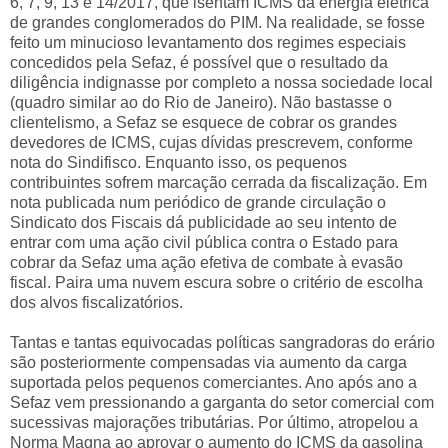
6, 7, 9, 13 e 14/2017, que isentam ICMS da energia elétrica
de grandes conglomerados do PIM. Na realidade, se fosse
feito um minucioso levantamento dos regimes especiais
concedidos pela Sefaz, é possível que o resultado da
diligência indignasse por completo a nossa sociedade local
(quadro similar ao do Rio de Janeiro). Não bastasse o
clientelismo, a Sefaz se esquece de cobrar os grandes
devedores de ICMS, cujas dívidas prescrevem, conforme
nota do Sindifisco. Enquanto isso, os pequenos
contribuintes sofrem marcação cerrada da fiscalização. Em
nota publicada num periódico de grande circulação o
Sindicato dos Fiscais dá publicidade ao seu intento de
entrar com uma ação civil pública contra o Estado para
cobrar da Sefaz uma ação efetiva de combate à evasão
fiscal. Paira uma nuvem escura sobre o critério de escolha
dos alvos fiscalizatórios.
Tantas e tantas equivocadas políticas sangradoras do erário
são posteriormente compensadas via aumento da carga
suportada pelos pequenos comerciantes. Ano após ano a
Sefaz vem pressionando a garganta do setor comercial com
sucessivas majorações tributárias. Por último, atropelou a
Norma Magna ao aprovar o aumento do ICMS da gasolina