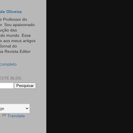
de Oliveira
e Professor do
or. Sou apaixonado
rução das
s do mundo. Esse
o aos meus artigos
Jornal do
a Revista Editor
 completo
ESTE BLOG
Translate