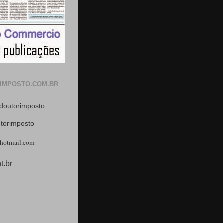
IMPOSTO.COM.BR
doutorimposto
utorimposto
hotmail.com
t.br