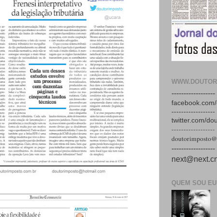
WWW.DOUTOR
------------------
facebook.com/
------------------
twitter.com/do
------------------
doutorimposto@
------------------
next@next.cn
QUEM SOU EU