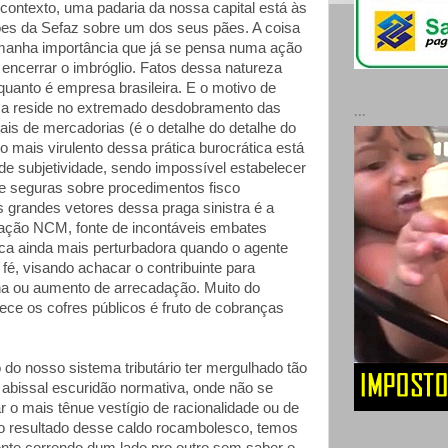
contexto, uma padaria da nossa capital está às
es da Sefaz sobre um dos seus pães. A coisa
anha importância que já se pensa numa ação
ar encerrar o imbróglio. Fatos dessa natureza
uanto é empresa brasileira. E o motivo de
ça reside no extremado desdobramento das
...
cais de mercadorias (é o detalhe do detalhe do
o mais virulento dessa prática burocrática está
 de subjetividade, sendo impossível estabelecer
 e seguras sobre procedimentos fisco
s grandes vetores dessa praga sinistra é a
cação NCM, fonte de incontáveis embates
 fica ainda mais perturbadora quando o agente
fé, visando achacar o contribuinte para
na ou aumento de arrecadação. Muito do
ece os cofres públicos é fruto de cobranças
 do nosso sistema tributário ter mergulhado tão
abissal escuridão normativa, onde não se
 o mais tênue vestígio de racionalidade ou de
o resultado desse caldo rocambolesco, temos