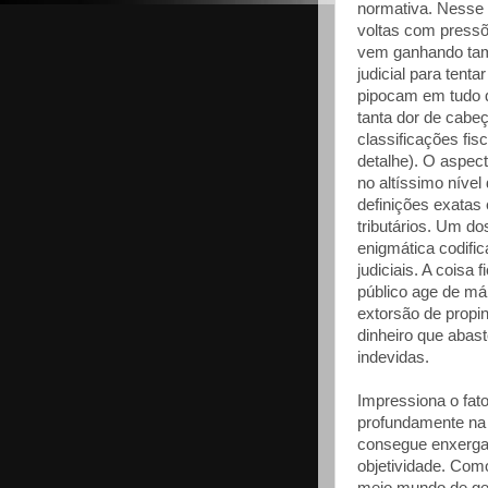
normativa. Nesse 
voltas com pressõ
vem ganhando tam
judicial para tent
pipocam em tudo q
tanta dor de cabe
classificações fis
detalhe). O aspect
no altíssimo nível
definições exatas
tributários. Um do
enigmática codifi
judiciais. A coisa
público age de má 
extorsão de propi
dinheiro que abast
indevidas.
Impressiona o fato
profundamente na 
consegue enxergar
objetividade. Com