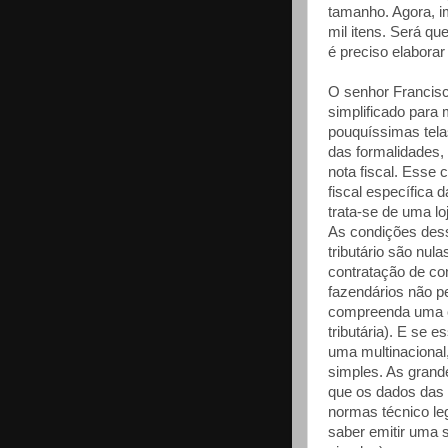
tamanho. Agora, i
mil itens. Será q
é preciso elaborar 
O senhor Francisc
simplificado par
pouquíssimas tela
das formalidades,
nota fiscal. Esse 
fiscal específica 
trata-se de uma l
As condições dess
tributário são nula
contratação de co
fazendários não 
compreenda uma c
tributária). E se
uma multinacional,
simples. As gran
que os dados das 
normas técnico le
saber emitir uma 