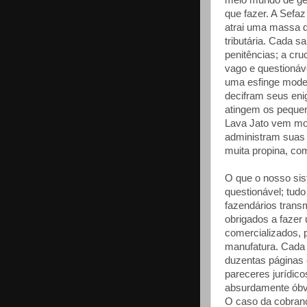
meio mundo de gen
que fazer. A Sefa
atrai uma massa d
tributária. Cada 
penitências; a cr
vago e questionáv
uma esfinge moder
decifram seus eni
atingem os pequen
Lava Jato vem mo
administram suas
muita propina, c
O que o nosso sist
questionável; tud
fazendários transm
obrigados a fazer 
comercializados, 
manufatura. Cada
duzentas páginas 
pareceres jurídic
absurdamente óbvi
O caso da cobran