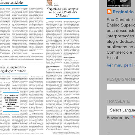
Reginaldo 
Sou Contador 
Ensino Superi
pela desconst
interpretaçõe
blog é dedicad
publicados no 
Commercio e n
Fiscal.
Ver meu perfil
PESQUISAR N
TRANSLATE
Powered by
...