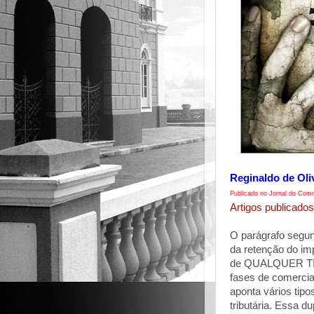
Reginaldo de Oli
Publicado no Jornal do Comm
Artigos publicados
O parágrafo segun
da retenção do imp
de QUALQUER TIPO
fases de comerci
aponta vários tipo
tributária. Essa d