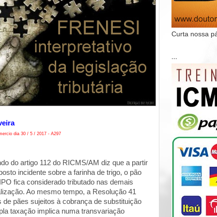
Curta nossa p
...
veira
ercio dia 30 / 5 / 2017 - A297
do do artigo 112 do RICMS/AM diz que a partir
osto incidente sobre a farinha de trigo, o pão
 fica considerado tributado nas demais
alização. Ao mesmo tempo, a Resolução 41
s de pães sujeitos à cobrança de substituição
upla taxação implica numa transvariação