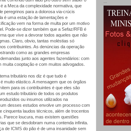
te correndo dum lado pro outro sem saber o
...
z é a Meca da complexidade normativa, que
e peregrinos para a dolorosa via-crúcis
sala é uma estação de lamentações e
ucificação vem na forma de multa por um motivo
el. Pode-se dizer também que a Sefaz/RFB é
na que vive a devorar todos aqueles que não
gmas. Claro, obvio, tantas moléstias só
os contribuintes. As denúncias da operação
strando como as grandes empresas
 demandas junto aos agentes fazendários: com
om muita cooptação e com muitos advogados.
ema tributário nos diz é que tudo é
o é muito elástico. A mensagem que os órgãos
item para os contribuintes é que eles são
um estudo tributário de todos os produtos
produzidos ou insumos utilizados na
 um desses estudos envolve um processo com
e cinquenta laudos técnicos, além de trocentos
os. Parece loucura, mas existem questões
as que se desdobram numa contenda infinita.
ça de ICMS do pão é de uma insanidade sem