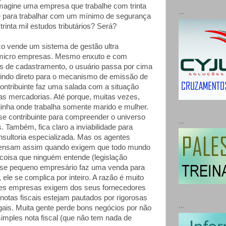
magine uma empresa que trabalhe com trinta
...
ue para trabalhar com um mínimo de segurança
trinta mil estudos tributários? Será?
o vende um sistema de gestão ultra
a micro empresas. Mesmo enxuto e com
s de cadastramento, o usuário passa por cima
 indo direto para o mecanismo de emissão de
contribuinte faz uma salada com a situação
das mercadorias. Até porque, muitas vezes,
ojinha onde trabalha somente marido e mulher.
e contribuinte para compreender o universo
...
s. Também, fica claro a inviabilidade para
nsultoria especializada. Mas os agentes
pensam assim quando exigem que todo mundo
oisa que ninguém entende (legislação
 esse pequeno empresário faz uma venda para
 ele se complica por inteiro. A razão é muito
des empresas exigem dos seus fornecedores
notas fiscais estejam pautados por rigorosas
...
gais. Muita gente perde bons negócios por não
simples nota fiscal (que não tem nada de