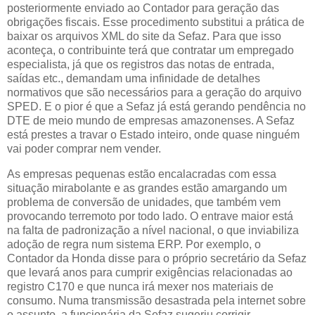
posteriormente enviado ao Contador para geração das
obrigações fiscais. Esse procedimento substitui a prática de
baixar os arquivos XML do site da Sefaz. Para que isso
aconteça, o contribuinte terá que contratar um empregado
especialista, já que os registros das notas de entrada,
saídas etc., demandam uma infinidade de detalhes
normativos que são necessários para a geração do arquivo
SPED. E o pior é que a Sefaz já está gerando pendência no
DTE de meio mundo de empresas amazonenses. A Sefaz
está prestes a travar o Estado inteiro, onde quase ninguém
vai poder comprar nem vender.
As empresas pequenas estão encalacradas com essa
situação mirabolante e as grandes estão amargando um
problema de conversão de unidades, que também vem
provocando terremoto por todo lado. O entrave maior está
na falta de padronização a nível nacional, o que inviabiliza
adoção de regra num sistema ERP. Por exemplo, o
Contador da Honda disse para o próprio secretário da Sefaz
que levará anos para cumprir exigências relacionadas ao
registro C170 e que nunca irá mexer nos materiais de
consumo. Numa transmissão desastrada pela internet sobre
o assunto, a funcionária da Sefaz sugeriu corrigir