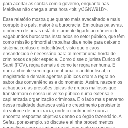
para acertar as contas com o governo, enquanto nas
Maldivas não chega a uma hora <bit.ly/3GNW91B>.
Esse relatório mostra que quanto mais avacalhado e mais
corrupto é o país, maior é a burocracia. Em outras palavras,
o número de horas está diretamente ligado ao número de
vagabundos burocratas instalados no setor público, que têm
como missão primordial trabalhar dia e noite para deixar o
sistema confuso e indecifrável, visto que o caos
ensandecido é necessário para alimentar uma horda de
criminosos da pior espécie. Como disse o jurista Eurico di
Santi (FGV), regra demais é como ter regra nenhuma. E
num ambiente sem regra nenhuma, o auditor fiscal, o
magistrado e demais agentes públicos criam a regra ao
sabor das conveniências e do momento. Assim, nascem os
achaques e as pressões típicas de grupos mafiosos que
transformam o nosso universo público numa extensa e
capilarizada organização criminosa. E o lado mais perverso
dessa realidade dantesca está no crescimento persistente
do volume de burocracia, onde o contribuinte nunca
encontra respostas objetivas dentro do órgão fazendário. A
Sefaz, por exemplo, só discute e alinha procedimentos
normativos com os amigos do rei, enquanto se recusa a