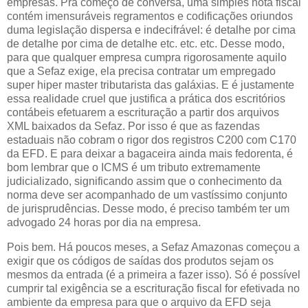
empresas. Pra começo de conversa, uma simples nota fiscal
contém imensuráveis regramentos e codificações oriundos
duma legislação dispersa e indecifrável: é detalhe por cima
de detalhe por cima de detalhe etc. etc. etc. Desse modo,
para que qualquer empresa cumpra rigorosamente aquilo
que a Sefaz exige, ela precisa contratar um empregado
super hiper master tributarista das galáxias. E é justamente
essa realidade cruel que justifica a prática dos escritórios
contábeis efetuarem a escrituração a partir dos arquivos
XML baixados da Sefaz. Por isso é que as fazendas
estaduais não cobram o rigor dos registros C200 com C170
da EFD. E para deixar a bagaceira ainda mais fedorenta, é
bom lembrar que o ICMS é um tributo extremamente
judicializado, significando assim que o conhecimento da
norma deve ser acompanhado de um vastíssimo conjunto
de jurisprudências. Desse modo, é preciso também ter um
advogado 24 horas por dia na empresa.
Pois bem. Há poucos meses, a Sefaz Amazonas começou a
exigir que os códigos de saídas dos produtos sejam os
mesmos da entrada (é a primeira a fazer isso). Só é possível
cumprir tal exigência se a escrituração fiscal for efetivada no
ambiente da empresa para que o arquivo da EFD seja