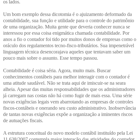
os lados.
Um bom exemplo dessa dicotomia é o ajuizamento deformado da
contabilidade, sua função e utilidade para o controle do patrimônio
de uma organização. Muita gente que deveria conhecer nunca se
interessou por essa coisa enigmática chamada contabilidade. Por
anos a fio o contador foi tido por muitos donos de empresas como o
oráculo dos regulamentos tecno-fisco-tributários. Sua impenetrável
linguagem técnica desencorajava aqueles que tentavam saber um
pouco mais sobre o assunto. Esse tempo passou.
Contabilidade é coisa séria. Agora, muito mais. Buscar
conhecimentos contábeis para melhor interagir com o contador é
uma atitude saudável. Não se trata aqui de imiscuir-se na seara
alheia. Apesar das muitas responsabilidades que os administradores
já carregam nas costas não há como fugir de mais essa. Uma série
novas exigências legais vem abarrotando as empresas de controles
fiscos-contábeis e onerando seu custo administrativo. Inobservância
de tantas novas exigências expõe a organização a iminentes riscos
de autuações fiscais.
A estrutura conceitual do novo modelo contábil instituído pela Lei
11.638/2007 contempla maior interação das atividades do contador