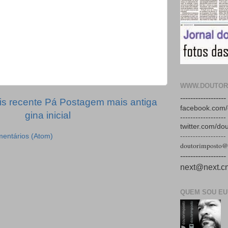
WWW.DOUTOR
------------------
s recente
Pá
Postagem mais antiga
facebook.com/
gina inicial
------------------
twitter.com/do
------------------
mentários (Atom)
doutorimposto@
------------------
next@next.cn
QUEM SOU EU