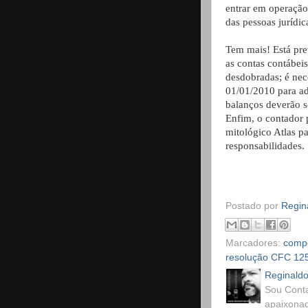
entrar em operaçã
das pessoas jurídic
Tem mais! Está pre
as contas contábei
desdobradas; é nec
01/01/2010 para a
balanços deverão s
Enfim, o contador 
mitológico Atlas p
responsabilidades.
Postado por
Regina
Marcadores:
compo
resolução CFC 12
Reginaldo
Sou Conta
apaixonad