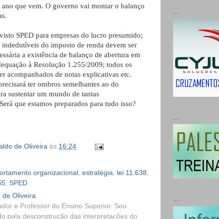
o ano que vem. O governo vai montar o balanço
...
as.
visto SPED para empresas do lucro presumido;
s indedutíveis do imposto de renda devem ser
essária a existência de balanço de abertura em
dequação à Resolução 1.255/2009; todos os
er acompanhados de notas explicativas etc.
precisará ter ombros semelhantes ao do
ara sustentar um mundo de tantas
 Será que estamos preparados para tudo isso?
...
ldo de Oliveira
às
16:24
rtamento organizacional
,
estratégia
,
lei 11.638
,
55
,
SPED
 de Oliveira
...
dor e Professor do Ensino Superior. Sou
o pela desconstrução das interpretações do