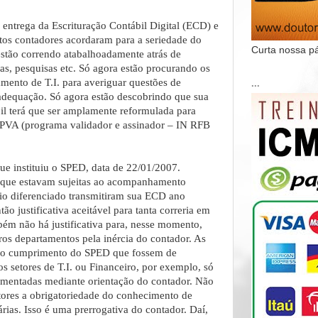
entrega da Escrituração Contábil Digital (ECD) e
tos contadores acordaram para a seriedade do
Curta nossa p
estão correndo atabalhoadamente atrás de
ras, pesquisas etc. Só agora estão procurando os
amento de T.I. para averiguar questões de
...
adequação. Só agora estão descobrindo que sua
bil terá que ser amplamente reformulada para
 PVA (programa validador e assinador – IN RFB
ue instituiu o SPED, data de 22/01/2007.
 que estavam sujeitas ao acompanhamento
io diferenciado transmitiram sua ECD ano
ão justificativa aceitável para tanta correria em
ém não há justificativa para, nesse momento,
ros departamentos pela inércia do contador. As
 ao cumprimento do SPED que fossem de
s setores de T.I. ou Financeiro, por exemplo, só
ementadas mediante orientação do contador. Não
tores a obrigatoriedade do conhecimento de
árias. Isso é uma prerrogativa do contador. Daí,