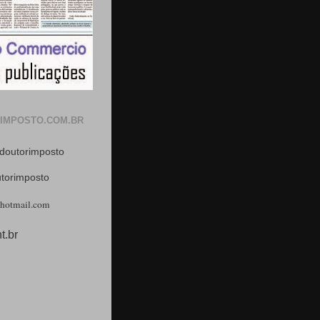
IMPOSTO.COM.BR
doutorimposto
utorimposto
hotmail.com
t.br