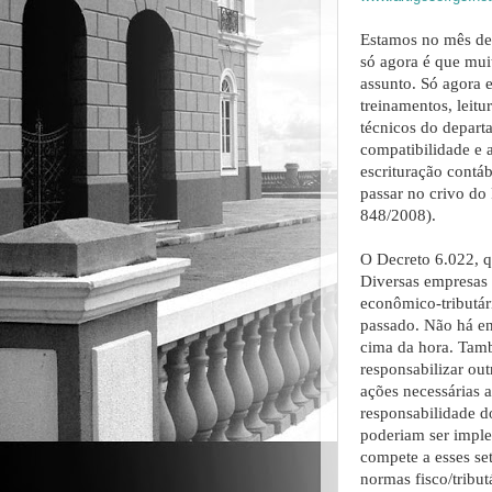
Estamos no mês de 
só agora é que mui
assunto. Só agora 
treinamentos, leitu
técnicos do depart
compatibilidade e 
escrituração contá
passar no crivo do
848/2008).
O Decreto 6.022, q
Diversas empresas
econômico-tributár
passado. Não há ent
cima da hora. Tamb
responsabilizar out
ações necessárias
responsabilidade do
poderiam ser impl
compete a esses se
normas fisco/tribut