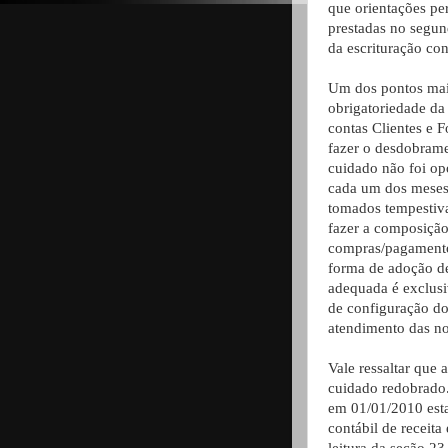
que orientações pe
prestadas no segu
da escrituração con
Um dos pontos mais
obrigatoriedade da
contas Clientes e 
fazer o desdobramen
cuidado não foi op
cada um dos meses
tomados tempestiva
fazer a composição
compras/pagamentos
forma de adoção de
adequada é exclusi
de configuração dos
atendimento das no
Vale ressaltar que
cuidado redobrado
em 01/01/2010 est
contábil de receita