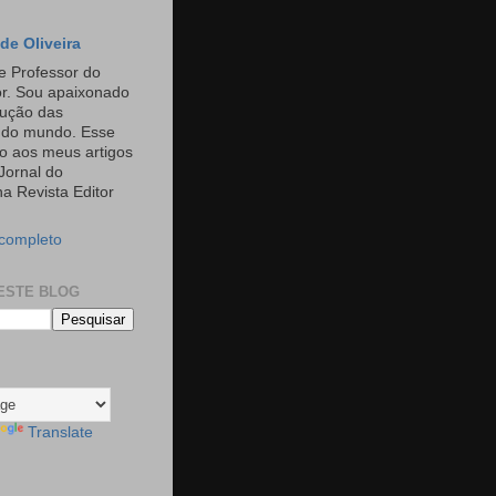
de Oliveira
e Professor do
or. Sou apaixonado
rução das
s do mundo. Esse
o aos meus artigos
Jornal do
a Revista Editor
 completo
ESTE BLOG
Translate