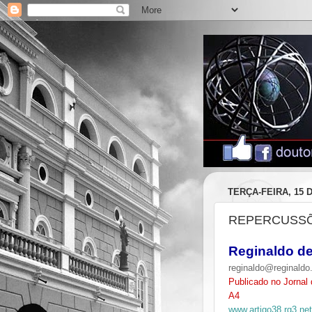
TERÇA-FEIRA, 15 
REPERCUSSÕ
Reginaldo de
reginaldo@reginaldo.
Publicado no Jorna
A4
www.artigo38.rg3.net