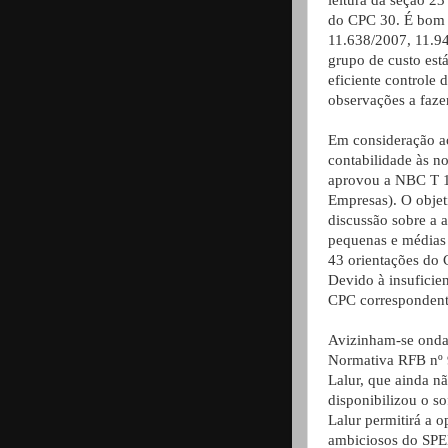
leitura da seção 23
do CPC 30. É bom v
11.638/2007, 11.9
grupo de custo est
eficiente controle 
observações a fazer
Em consideração a
contabilidade às n
aprovou a NBC T 1
Empresas). O objeti
discussão sobre a 
pequenas e médias
43 orientações do
Devido à insuficien
CPC correspondente
Avizinham-se onda
Normativa RFB nº 9
Lalur, que ainda n
disponibilizou o s
Lalur permitirá a 
ambiciosos do SPED