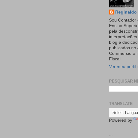
Reginaldo 
Sou Contador 
Ensino Superi
pela desconst
interpretaçõe
blog é dedicad
publicados no 
Commercio e n
Fiscal.
Ver meu perfil
PESQUISAR N
TRANSLATE
Powered by
...