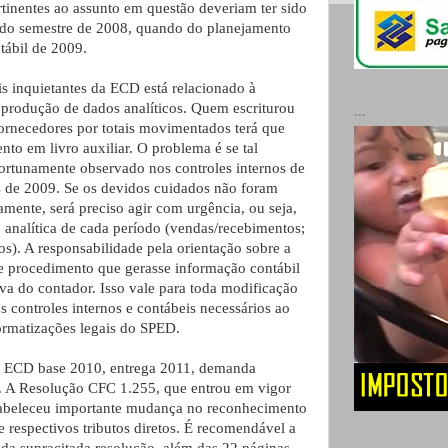
rtinentes ao assunto em questão deveriam ter sido
ndo semestre de 2008, quando do planejamento
tábil de 2009.
 inquietantes da ECD está relacionado à
 produção de dados analíticos. Quem escriturou
...
Fornecedores por totais movimentados terá que
to em livro auxiliar. O problema é se tal
ortunamente observado nos controles internos de
 de 2009. Se os devidos cuidados não foram
mente, será preciso agir com urgência, ou seja,
 analítica de cada período (vendas/recebimentos;
). A responsabilidade pela orientação sobre a
 procedimento que gerasse informação contábil
va do contador. Isso vale para toda modificação
 controles internos e contábeis necessários ao
rmatizações legais do SPED.
 a ECD base 2010, entrega 2011, demanda
. A Resolução CFC 1.255, que entrou em vigor
abeleceu importante mudança no reconhecimento
 e respectivos tributos diretos. É recomendável a