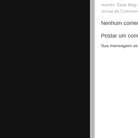
mundo. Esse blog 
Jornal do Commerci
Nenhum comen
Postar um com
Sua mensagem será