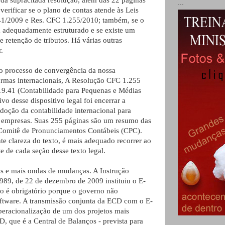
 da supracitada resolução, além das 22 páginas
...
erificar se o plano de contas atende às Leis
41/2009 e Res. CFC 1.255/2010; também, se o
á adequadamente estruturado e se existe um
de retenção de tributos. Há várias outras
.
o processo de convergência da nossa
ormas internacionais, A Resolução CFC 1.255
9.41 (Contabilidade para Pequenas e Médias
vo desse dispositivo legal foi encerrar a
adoção da contabilidade internacional para
 empresas. Suas 255 páginas são um resumo das
 Comitê de Pronunciamentos Contábeis (CPC).
te clareza do texto, é mais adequado recorrer ao
 de cada seção desse texto legal.
s e mais ondas de mudanças. A Instrução
89, de 22 de dezembro de 2009 instituiu o E-
ão é obrigatório porque o governo não
oftware. A transmissão conjunta da ECD com o E-
operacionalização de um dos projetos mais
, que é a Central de Balanços - prevista para