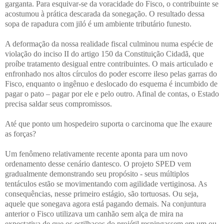
garganta. Para esquivar-se da voracidade do Fisco, o contribuinte se
acostumou à prática descarada da sonegação. O resultado dessa
sopa de rapadura com jiló é um ambiente tributário funesto.
A deformação da nossa realidade fiscal culminou numa espécie de
violação do inciso II do artigo 150 da Constituição Cidadã, que
proíbe tratamento desigual entre contribuintes. O mais articulado e
enfronhado nos altos círculos do poder escorre ileso pelas garras do
Fisco, enquanto o ingênuo e deslocado do esquema é incumbido de
pagar o pato – pagar por ele e pelo outro. Afinal de contas, o Estado
precisa saldar seus compromissos.
Até que ponto um hospedeiro suporta o carcinoma que lhe exaure
as forças?
Um fenômeno relativamente recente aponta para um novo
ordenamento desse cenário dantesco. O projeto SPED vem
gradualmente demonstrando seu propósito - seus múltiplos
tentáculos estão se movimentando com agilidade vertiginosa. As
consequências, nesse primeiro estágio, são tortuosas. Ou seja,
aquele que sonegava agora está pagando demais. Na conjuntura
anterior o Fisco utilizava um canhão sem alça de mira na
expectativa de que os estilhaços do projétil respingassem em um ou