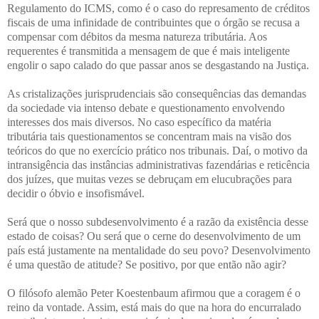
Regulamento do ICMS, como é o caso do represamento de créditos
fiscais de uma infinidade de contribuintes que o órgão se recusa a
compensar com débitos da mesma natureza tributária. Aos
requerentes é transmitida a mensagem de que é mais inteligente
engolir o sapo calado do que passar anos se desgastando na Justiça.
As cristalizações jurisprudenciais são consequências das demandas
da sociedade via intenso debate e questionamento envolvendo
interesses dos mais diversos. No caso específico da matéria
tributária tais questionamentos se concentram mais na visão dos
teóricos do que no exercício prático nos tribunais. Daí, o motivo da
intransigência das instâncias administrativas fazendárias e reticência
dos juízes, que muitas vezes se debruçam em elucubrações para
decidir o óbvio e insofismável.
Será que o nosso subdesenvolvimento é a razão da existência desse
estado de coisas? Ou será que o cerne do desenvolvimento de um
país está justamente na mentalidade do seu povo? Desenvolvimento
é uma questão de atitude? Se positivo, por que então não agir?
O filósofo alemão Peter Koestenbaum afirmou que a coragem é o
reino da vontade. Assim, está mais do que na hora do encurralado