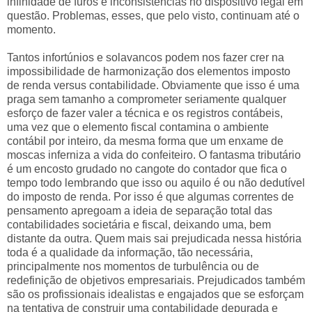
infinidade de furos e inconsistências no dispositivo legal em
questão. Problemas, esses, que pelo visto, continuam até o
momento.
Tantos infortúnios e solavancos podem nos fazer crer na
impossibilidade de harmonização dos elementos imposto
de renda versus contabilidade. Obviamente que isso é uma
praga sem tamanho a comprometer seriamente qualquer
esforço de fazer valer a técnica e os registros contábeis,
uma vez que o elemento fiscal contamina o ambiente
contábil por inteiro, da mesma forma que um enxame de
moscas inferniza a vida do confeiteiro. O fantasma tributário
é um encosto grudado no cangote do contador que fica o
tempo todo lembrando que isso ou aquilo é ou não dedutível
do imposto de renda. Por isso é que algumas correntes de
pensamento apregoam a ideia de separação total das
contabilidades societária e fiscal, deixando uma, bem
distante da outra. Quem mais sai prejudicada nessa história
toda é a qualidade da informação, tão necessária,
principalmente nos momentos de turbulência ou de
redefinição de objetivos empresariais. Prejudicados também
são os profissionais idealistas e engajados que se esforçam
na tentativa de construir uma contabilidade depurada e