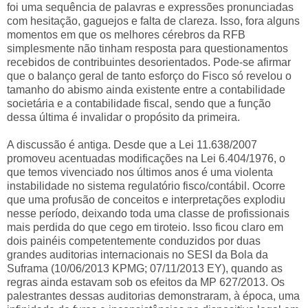
foi uma sequência de palavras e expressões pronunciadas
com hesitação, gaguejos e falta de clareza. Isso, fora alguns
momentos em que os melhores cérebros da RFB
simplesmente não tinham resposta para questionamentos
recebidos de contribuintes desorientados. Pode-se afirmar
que o balanço geral de tanto esforço do Fisco só revelou o
tamanho do abismo ainda existente entre a contabilidade
societária e a contabilidade fiscal, sendo que a função
dessa última é invalidar o propósito da primeira.
A discussão é antiga. Desde que a Lei 11.638/2007
promoveu acentuadas modificações na Lei 6.404/1976, o
que temos vivenciado nos últimos anos é uma violenta
instabilidade no sistema regulatório fisco/contábil. Ocorre
que uma profusão de conceitos e interpretações explodiu
nesse período, deixando toda uma classe de profissionais
mais perdida do que cego em tiroteio. Isso ficou claro em
dois painéis competentemente conduzidos por duas
grandes auditorias internacionais no SESI da Bola da
Suframa (10/06/2013 KPMG; 07/11/2013 EY), quando as
regras ainda estavam sob os efeitos da MP 627/2013. Os
palestrantes dessas auditorias demonstraram, à época, uma