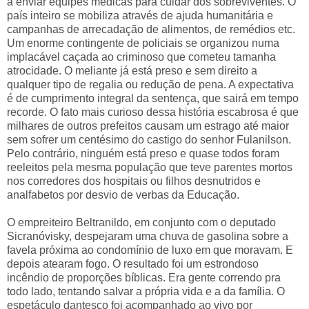
a enviar equipes médicas para cuidar dos sobreviventes. O
país inteiro se mobiliza através de ajuda humanitária e
campanhas de arrecadação de alimentos, de remédios etc.
Um enorme contingente de policiais se organizou numa
implacável caçada ao criminoso que cometeu tamanha
atrocidade. O meliante já está preso e sem direito a
qualquer tipo de regalia ou redução de pena. A expectativa
é de cumprimento integral da sentença, que sairá em tempo
recorde. O fato mais curioso dessa história escabrosa é que
milhares de outros prefeitos causam um estrago até maior
sem sofrer um centésimo do castigo do senhor Fulanilson.
Pelo contrário, ninguém está preso e quase todos foram
reeleitos pela mesma população que teve parentes mortos
nos corredores dos hospitais ou filhos desnutridos e
analfabetos por desvio de verbas da Educação.
O empreiteiro Beltranildo, em conjunto com o deputado
Sicranóvisky, despejaram uma chuva de gasolina sobre a
favela próxima ao condomínio de luxo em que moravam. E
depois atearam fogo. O resultado foi um estrondoso
incêndio de proporções bíblicas. Era gente correndo pra
todo lado, tentando salvar a própria vida e a da família. O
espetáculo dantesco foi acompanhado ao vivo por