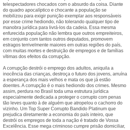
telespectadores chocados com o absurdo da coisa. Diante
do quadro apocalíptico e chocante a população se
mobilizou para exigir punição exemplar aos responsáveis
por esse crime hediondo, não tolerando qualquer tipo de
manobra jurídica para livrá-los da cadeia. Essa mesma
enfurecida população não lembra que outros empreiteiros,
em conjunto com tantos outros deputados, promovem
estragos terrivelmente maiores em outras regiões do país,
com muitas mortes e destruição de empregos e de famílias
vítimas dos efeitos da corrupção.
A corrupção destrói o emprego dos adultos, aniquila a
inocência das crianças, destroça o futuro dos jovens, arruína
a esperança dos mais velhos e mata os que já estão
doentes. A corrupção é o mais hediondo dos crimes. Mesmo
assim, perdura no Brasil toda uma estrutura jurídica
especialmente dedicada a proteger o corrupto com penas
tão leves quanto à de alguém que atropelou o cachorro do
vizinho. Um Top Super Corrupto Bandido Platinum que
prejudica diretamente a economia do país inteiro, que
destrói os empregos de toda a nação é tratado de Vossa
Excelência. Esse mega criminoso cumpre prisão domiciliar,