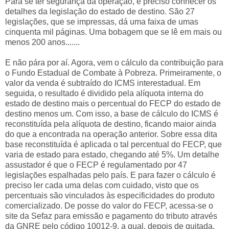
Para se ter segurança da operação, é preciso conhecer os
detalhes da legislação do estado de destino. São 27
legislações, que se impressas, dá uma faixa de umas
cinquenta mil páginas. Uma bobagem que se lê em mais ou
menos 200 anos.......
E não pára por aí. Agora, vem o cálculo da contribuição para
o Fundo Estadual de Combate à Pobreza. Primeiramente, o
valor da venda é subtraído do ICMS interestadual. Em
seguida, o resultado é dividido pela alíquota interna do
estado de destino mais o percentual do FECP do estado de
destino menos um. Com isso, a base de cálculo do ICMS é
reconstituída pela alíquota de destino, ficando maior ainda
do que a encontrada na operação anterior. Sobre essa dita
base reconstituída é aplicada o tal percentual do FECP, que
varia de estado para estado, chegando até 5%. Um detalhe
assustador é que o FECP é regulamentado por 47
legislações espalhadas pelo país. E para fazer o cálculo é
preciso ler cada uma delas com cuidado, visto que os
percentuais são vinculados às especificidades do produto
comercializado. De posse do valor do FECP, acessa-se o
site da Sefaz para emissão e pagamento do tributo através
da GNRE pelo código 10012-9, a qual, depois de quitada,