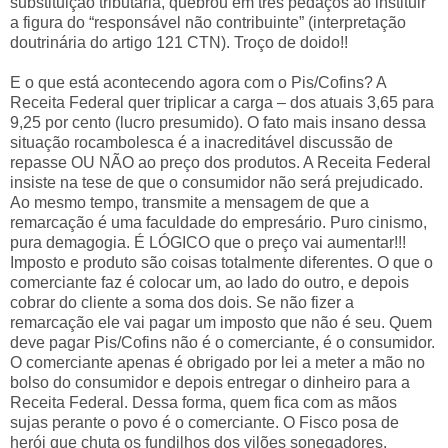
substituição tributária, quebrou em três pedaços ao instituir
a figura do “responsável não contribuinte” (interpretação
doutrinária do artigo 121 CTN). Troço de doido!!
E o que está acontecendo agora com o Pis/Cofins? A
Receita Federal quer triplicar a carga – dos atuais 3,65 para
9,25 por cento (lucro presumido). O fato mais insano dessa
situação rocambolesca é a inacreditável discussão de
repasse OU NÃO ao preço dos produtos. A Receita Federal
insiste na tese de que o consumidor não será prejudicado.
Ao mesmo tempo, transmite a mensagem de que a
remarcação é uma faculdade do empresário. Puro cinismo,
pura demagogia. É LÓGICO que o preço vai aumentar!!!
Imposto e produto são coisas totalmente diferentes. O que o
comerciante faz é colocar um, ao lado do outro, e depois
cobrar do cliente a soma dos dois. Se não fizer a
remarcação ele vai pagar um imposto que não é seu. Quem
deve pagar Pis/Cofins não é o comerciante, é o consumidor.
O comerciante apenas é obrigado por lei a meter a mão no
bolso do consumidor e depois entregar o dinheiro para a
Receita Federal. Dessa forma, quem fica com as mãos
sujas perante o povo é o comerciante. O Fisco posa de
herói que chuta os fundilhos dos vilões sonegadores.