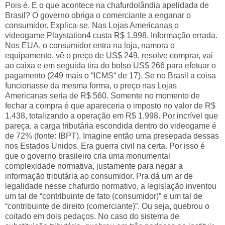
Pois é. E o que acontece na chafurdolândia apelidada de
Brasil? O governo obriga o comerciante a enganar o
consumidor. Explica-se. Nas Lojas Americanas o
videogame Playstation4 custa R$ 1.998. Informação errada.
Nos EUA, o consumidor entra na loja, namora o
equipamento, vê o preço de US$ 249, resolve comprar, vai
ao caixa e em seguida tira do bolso US$ 266 para efetuar o
pagamento (249 mais o “ICMS“ de 17). Se no Brasil a coisa
funcionasse da mesma forma, o preço nas Lojas
Americanas seria de R$ 560. Somente no momento de
fechar a compra é que apareceria o imposto no valor de R$
1.438, totalizando a operação em R$ 1.998. Por incrível que
pareça, a carga tributária escondida dentro do videogame é
de 72% (fonte: IBPT). Imagine então uma presepada dessas
nos Estados Unidos. Era guerra civil na certa. Por isso é
que o governo brasileiro cria uma monumental
complexidade normativa, justamente para negar a
informação tributária ao consumidor. Pra dá um ar de
legalidade nesse chafurdo normativo, a legislação inventou
um tal de “contribuinte de fato (consumidor)” e um tal de
“contribuinte de direito (comerciante)”. Ou seja, quebrou o
coitado em dois pedaços. No caso do sistema de