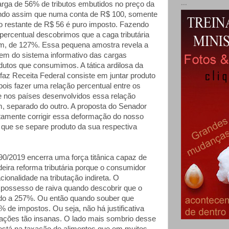
...
arga de 56% de tributos embutidos no preço da
cando assim que numa conta de R$ 100, somente
 o restante de R$ 56 é puro imposto. Fazendo
rcentual descobrimos que a caga tributária
im, de 127%. Essa pequena amostra revela a
em do sistema informativo das cargas
odutos que consumimos. A tática ardilosa da
faz Receita Federal consiste em juntar produto
ois fazer uma relação percentual entre os
e nos países desenvolvidos essa relação
m, separado do outro. A proposta do Senador
tamente corrigir essa deformação do nosso
 que se separe produto da sua respectiva
990/2019 encerra uma força titânica capaz de
eira reforma tributária porque o consumidor
cionalidade na tributação indireta. O
 possesso de raiva quando descobrir que o
do a 257%. Ou então quando souber que
 de impostos. Ou seja, não há justificativa
ações tão insanas. O lado mais sombrio desse