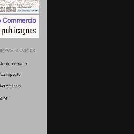
IMPOSTO.COM.BR
doutorimposto
utorimposto
hotmail.com
t.br