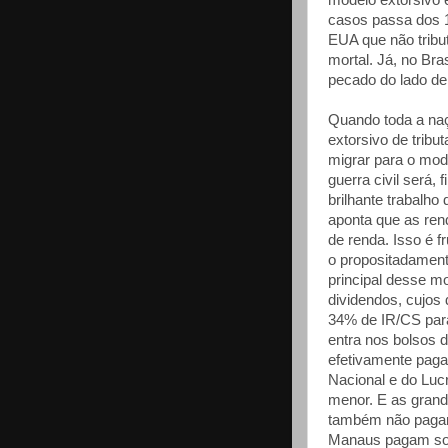
modelo extorsivo 
casos passa dos 
EUA que não trib
mortal. Já, no Bra
pecado do lado d
Quando toda a naçã
extorsivo de tribu
migrar para o mode
guerra civil será,
brilhante trabalh
aponta que as re
de renda. Isso é f
o propositadamente
principal desse mo
dividendos, cujos
34% de IR/CS para 
entra nos bolsos 
efetivamente pag
Nacional e do Lu
menor. E as grand
também não pagam
Manaus pagam so