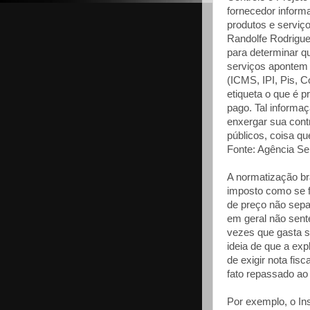
fornecedor informa
produtos e serviç
Randolfe Rodrigue
para determinar q
serviços apontem 
(ICMS, IPI, Pis, C
etiqueta o que é pr
pago. Tal informa
enxergar sua cont
públicos, coisa 
Fonte: Agência Se
A normatização br
imposto como se f
de preço não sepa
em geral não sent
vezes que gasta s
ideia de que a expl
de exigir nota fis
fato repassado ao 
Por exemplo, o Ins