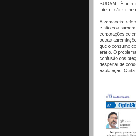
SUDAM). É bom lem
inteiro; não some
A verdadeira refor
e não dos burocr
corporações de gr
outras agremiaçõe
que o consumo co
erário. O problema
confusão dos preç
despertar de cons
exploração. Curta