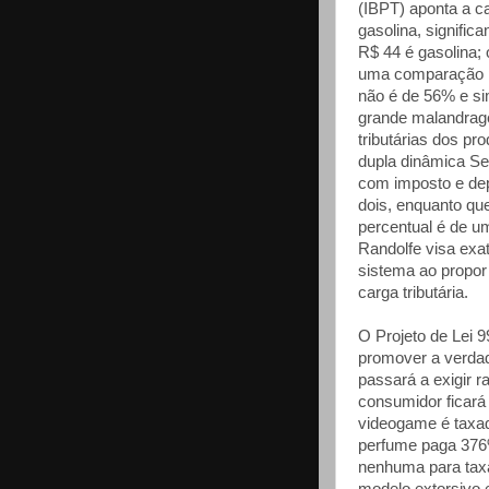
(IBPT) aponta a c
gasolina, signifi
R$ 44 é gasolina;
uma comparação pe
não é de 56% e s
grande malandrag
tributárias dos pr
dupla dinâmica Se
com imposto e dep
dois, enquanto qu
percentual é de u
Randolfe visa exa
sistema ao propor
carga tributária.
O Projeto de Lei 
promover a verdad
passará a exigir ra
consumidor ficará
videogame é taxa
perfume paga 376%
nenhuma para tax