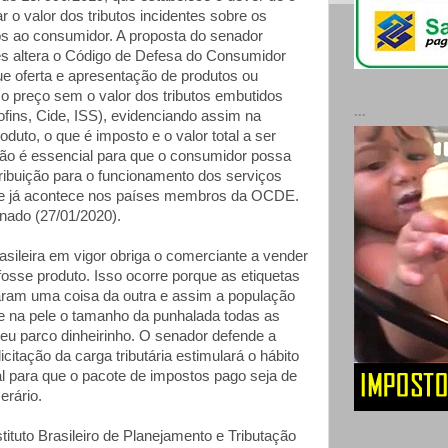
r o valor dos tributos incidentes sobre os
os ao consumidor. A proposta do senador
s altera o Código de Defesa do Consumidor
ue oferta e apresentação de produtos ou
o preço sem o valor dos tributos embutidos
...
ofins, Cide, ISS), evidenciando assim na
oduto, o que é imposto e o valor total a ser
ção é essencial para que o consumidor possa
ribuição para o funcionamento dos serviços
que já acontece nos países membros da OCDE.
nado (27/01/2020).
asileira em vigor obriga o comerciante a vender
osse produto. Isso ocorre porque as etiquetas
ram uma coisa da outra e assim a população
e na pele o tamanho da punhalada todas as
eu parco dinheirinho. O senador defende a
icitação da carga tributária estimulará o hábito
cal para que o pacote de impostos pago seja de
erário.
tituto Brasileiro de Planejamento e Tributação