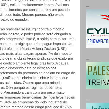
está na taxação de alimentos que em muitos
100%, coisa absolutamente impensável nos
...
utam alimentos por considerarem um pecado
sil, pode tudo. Mesmo porque, não existe
e baixo do equador.
o brasileira se insurgir contra o modelo
tação indireta, o poder público será obrigado a
lo progressivo. Isto é, a saída para evitar uma
 finalmente, exigir que o rico pague imposto. Um
o da professora Maria Helena Zockun (USP)
ndas mais altas pagam apenas 7% de imposto
ruto de manobras tecno jurídicas que exploram
...
 caótico ambiente legal brasileiro. A causa
delo distorcido está na isenção dos
 defensores do patronato se apoiam na carga de
justificar o dinheiro limpinho e integral que
dos acionistas. Ocorre que uma minoria
a os 34% porque os regimes do Simples
cro Presumido arcam com um peso muito
es empresas beneficiárias de incentivos fiscais
...
 34%. As empresas do Polo Industrial de
mente metade dessa carga (redução IR 75%