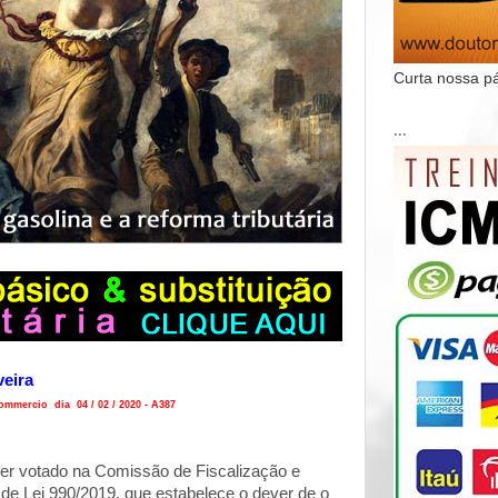
Curta nossa p
...
veira
mmercio dia 04 / 02 / 2020 - A387
ser votado na Comissão de Fiscalização e
 de Lei 990/2019, que estabelece o dever de o