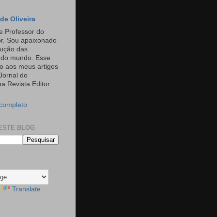
de Oliveira
e Professor do
or. Sou apaixonado
rução das
s do mundo. Esse
o aos meus artigos
Jornal do
a Revista Editor
 completo
ESTE BLOG
Translate