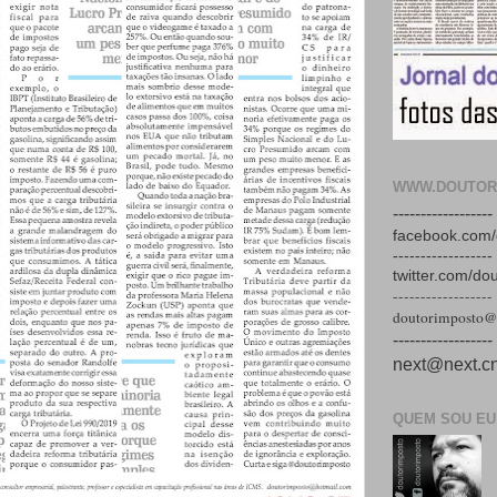
WWW.DOUTOR
------------------
facebook.com/
------------------
twitter.com/do
------------------
doutorimposto@
------------------
next@next.cn
QUEM SOU EU