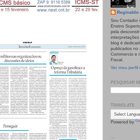
Reginaldo 
Sou Contador 
Ensino Superi
pela desconst
interpretaçõe
blog é dedicad
publicados no 
Commercio e n
Fiscal.
Ver meu perfil
PESQUISAR N
TRANSLATE
Powered by
...