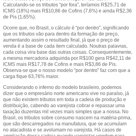
Calculando-se os tributos “por fora”, teríamos R$25,71 de
ICMS (18%) mais R$10,86 de Cofins (7,6%) e ainda R$2,36
de Pis (1,65%).
Ocorre que, no Brasil, o cálculo é “por dentro”, significando
que os tributos vão para dentro da formação de preço,
aumentando assim o resultado final, já que o preço de
venda é a base de cada item calculado. Noutras palavras,
cada coisa vira base das outras coisas. Consequentemente,
a mesma mercadoria adquirida por R$100 gera R$42,11 de
ICMS mais R$17,78 de Cofins e mais R$3,86 de Pis.
Observa-se que o nosso modelo “por dentro” faz com que a
carga fique 63,76% maior.
Considerando o inferno do modelo brasileiro, podemos
dizer que o empresário norte americano vive no paraíso, já
que não existem tributos em toda a cadeia de produção e
distribuição, cabendo ao varejista cobrar e repassar uma
taxação duzentas mil vezes mais simples que a nossa. No
Brasil, os tributos sobre consumo nascem na matéria-prima,
que são descarregados na manufatura, que se acumulam
no atacadista e se avolumam no varejista. Há casos de
ampliação dessa cadeia quando varejistas vendem para