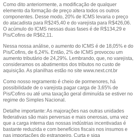
Como dito anteriormente, a modificação de qualquer
elemento da formação de preço altera todos os outros
componentes. Desse modo, 20% de ICMS levaria o preço
do atacadista para R$245,40 e do varejista para R$426,06.
O acúmulo do ICMS nessas duas fases é de R$134,29 e
Pis/Cofins de R$62,11.
Nessa nossa análise, o aumento do ICMS é de 18,05% e do
Pis/Cofins, de 6,24%. Então, 2% de ICMS provocou um
aumento tributário de 24,29%. Lembrando, que, no varejista,
consideramos os abatimentos dos tributos no custo de
aquisição. As planilhas estão no site www.next.cnt.br
Como nosso regramento é cheio de pormenores, há
possibilidade de o varejista pagar carga de 3,65% de
Pis/Cofins ou até uma taxação geral diminuída se estiver no
regime do Simples Nacional.
Detalhe importante: As majorações nas outras unidades
federativas são mais perversas e mais onerosas, uma vez
que a carga interna das nossas indústrias incentivadas é
bastante reduzida e com benefícios fiscais nos insumos e
nas importações do estrangeiro. Curta e siga