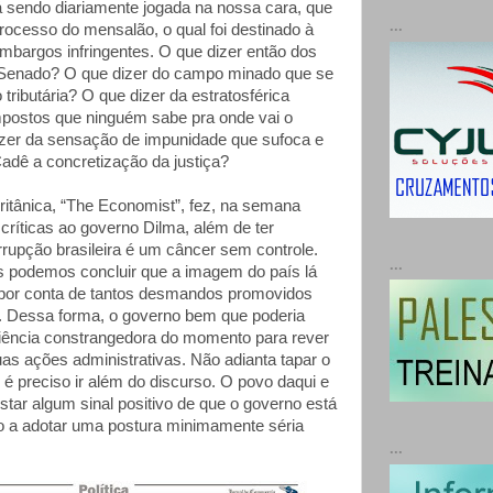
á sendo diariamente jogada na nossa cara, que
...
rocesso do mensalão, o qual foi destinado à
embargos infringentes. O que dizer então dos
 Senado? O que dizer do campo minado que se
 tributária? O que dizer da estratosférica
postos que ninguém sabe pra onde vai o
izer da sensação de impunidade que sufoca e
adê a concretização da justiça?
ritânica, “The Economist”, fez, na semana
críticas ao governo Dilma, além de ter
rrupção brasileira é um câncer sem controle.
...
s podemos concluir que a imagem do país lá
 por conta de tantos desmandos promovidos
o. Dessa forma, o governo bem que poderia
riência constrangedora do momento para rever
uas ações administrativas. Não adianta tapar o
 é preciso ir além do discurso. O povo daqui e
istar algum sinal positivo de que o governo está
o a adotar uma postura minimamente séria
...