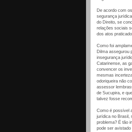
De acordo com os
segurança jurídica 
do Direito, se conc
relações sociais 
dos atos praticado
Como foi amplamen
Dilma assegurou p
insegurança jurídi
Catarinense, as ga
convencer os inve
mesmas incertezas
odoriqueira não co
assessor lembrass
de Sucupira, e qu
talvez fosse reco
Como é possível a
jurídica no Brasil
problema? É tão i
pode ser avistado