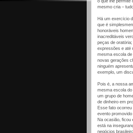
o que lhe permite
mesmo cria – tudo
Há um exercício d
que é simplesment
honoráveis homens
inacreditáveis ve
peças de oratória
expressões e até 
mesma escola de 
novas gerações c
ninguém apresenta 
exemplo, um disc
Pois é, a nossa a
mesma escola do p
um grupo de homen
de dinheiro em pro
Esse fato ocorre
evento promovido
Na ocasião, ficou 
está na inseguran
negócios brasileiro