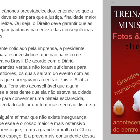
...
 cânones preestabelecidos, entende-se que a
deve existir para que a justiça, finalidade maior
retize. Ou seja, o Direito deve garantir que as
sejam pautadas na certeza das consequências
s.
te noticiado pela imprensa, a presidente
ara os investidores que não há risco de
ca no Brasil. De acordo com o Diário
rantias verbais não foram suficientes para
stidores, os quais saíram do evento com as
 que carregavam ao entrar. Pois é. A lábia
lou. Teria sido aconselhável que algum
e a presidente que ela não estava na cidade
e para convencer uma plateia esclarecida,
mendado adotar um tom mais sério ao discurso.
lguém afirmar que não existe insegurança
, se esse é o nosso maior e mais ostensivo
menso que, como a grande muralha da China,
 do espaço. E a prova mais contundente dessa