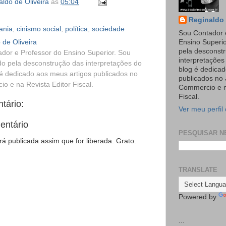
ldo de Oliveira
às
05:04
Reginaldo 
ania
,
cinismo social
,
política
,
sociedade
Sou Contador 
 de Oliveira
Ensino Superi
pela desconst
dor e Professor do Ensino Superior. Sou
interpretaçõe
o pela desconstrução das interpretações do
blog é dedicad
é dedicado aos meus artigos publicados no
publicados no 
o e na Revista Editor Fiscal.
Commercio e n
Fiscal.
tário:
Ver meu perfil
entário
PESQUISAR N
 publicada assim que for liberada. Grato.
TRANSLATE
Powered by
...