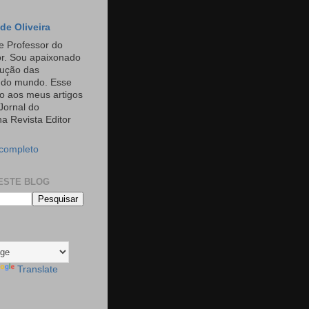
de Oliveira
e Professor do
or. Sou apaixonado
rução das
s do mundo. Esse
o aos meus artigos
Jornal do
a Revista Editor
 completo
ESTE BLOG
Translate