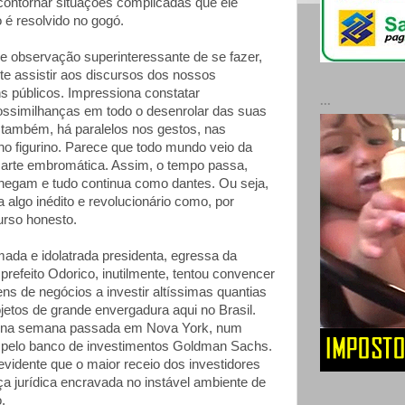
 contornar situações complicadas que ele
 é resolvido no gogó.
e observação superinteressante de se fazer,
e assistir aos discursos dos nossos
 públicos. Impressiona constatar
...
rossimilhanças em todo o desenrolar das suas
; também, há paralelos nos gestos, nas
no figurino. Parece que todo mundo veio da
arte embromática. Assim, o tempo passa,
hegam e tudo continua como dantes. Ou seja,
algo inédito e revolucionário como, por
urso honesto.
mada e idolatrada presidenta, egressa da
refeito Odorico, inutilmente, tentou convencer
s de negócios a investir altíssimas quantias
jetos de grande envergadura aqui no Brasil.
u na semana passada em Nova York, num
 pelo banco de investimentos Goldman Sachs.
evidente que o maior receio dos investidores
ça jurídica encravada no instável ambiente de
.