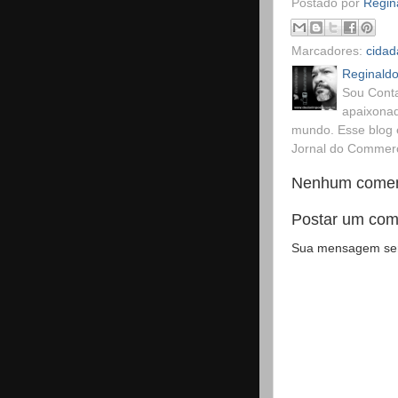
Postado por
Regina
Marcadores:
cidad
Reginaldo
Sou Conta
apaixonad
mundo. Esse blog 
Jornal do Commerci
Nenhum comen
Postar um com
Sua mensagem será