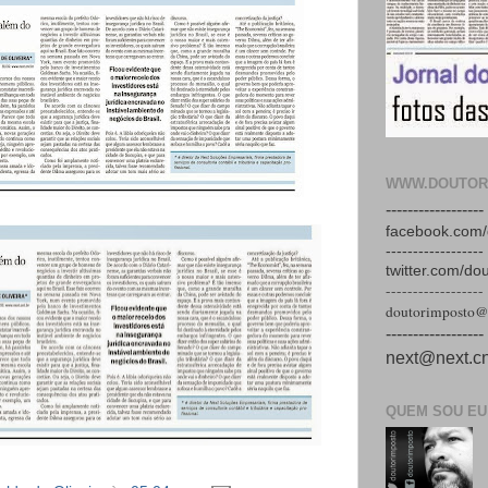
WWW.DOUTOR
------------------
facebook.com/
------------------
twitter.com/do
------------------
doutorimposto@
------------------
next@next.cn
QUEM SOU EU