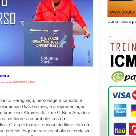
Curta nossa p
...
veira
ercio dia 01/10/2013 - A140
orico Paraguaçu, personagem caricato e
elo iluminado Dias Gomes, é a representação
ico brasileiro. Através do filme O Bem Amado é
 os bastidores rocambolescos da
ica. O aspecto mais curioso do filme está na
ue prefeito esgrime seu vocabulário enrolativo,