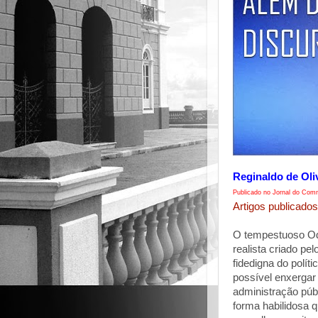
Reginaldo de Oli
Publicado no Jornal do Comm
Artigos publicados
O tempestuoso Od
realista criado p
fidedigna do polít
possível enxergar
administração públ
forma habilidosa q