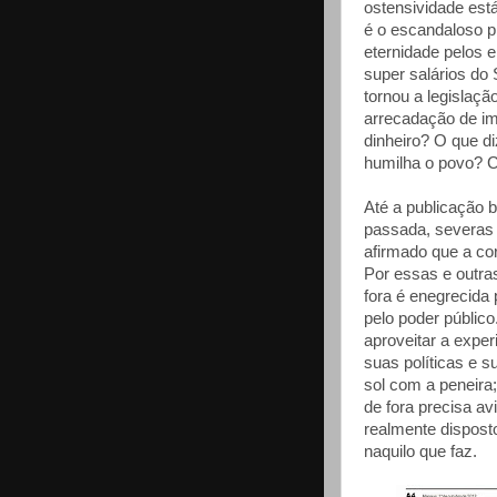
ostensividade est
é o escandaloso p
eternidade pelos 
super salários do
tornou a legislação
arrecadação de im
dinheiro? O que d
humilha o povo? C
Até a publicação b
passada, severas 
afirmado que a co
Por essas e outra
fora é enegrecida
pelo poder públic
aproveitar a expe
suas políticas e s
sol com a peneira;
de fora precisa av
realmente dispost
naquilo que faz.