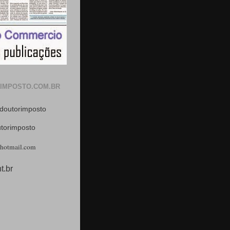
IMPOSTO.COM.BR
doutorimposto
utorimposto
hotmail.com
t.br