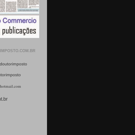
IMPOSTO.COM.BR
doutorimposto
utorimposto
hotmail.com
t.br