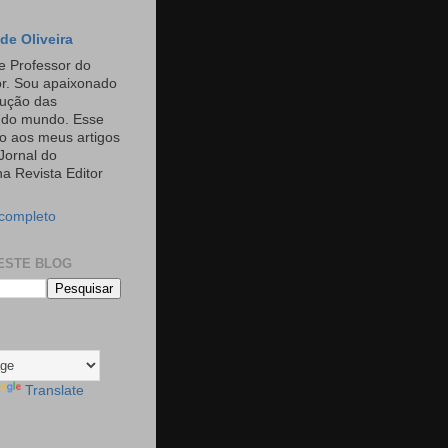
de Oliveira
e Professor do
or. Sou apaixonado
rução das
s do mundo. Esse
o aos meus artigos
Jornal do
a Revista Editor
 completo
ESTE BLOG
Translate