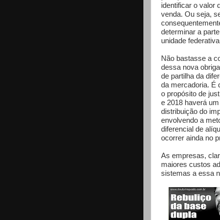
identificar o val
venda. Ou seja, s
consequentemente 
determinar a parte
unidade federativa 
Não bastasse a c
dessa nova obriga
de partilha da dif
da mercadoria. É
o propósito de jus
e 2018 haverá um 
distribuição do i
envolvendo a meto
diferencial de alí
ocorrer ainda no 
As empresas, clar
maiores custos ad
sistemas a essa n