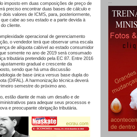
...
or do imposto em duas composições de preço de
erá preciso encontrar duas bases de cálculo e
dois valores de ICMS, para, posteriormente,
 que cabe ao seu estado e a parte devida à
do cliente.
omplexidade operacional de gerenciamento
ção, o vendedor terá que observar uma escala
erença de alíquota cabível ao estado consumidor
 que somente no ano de 2019 será consumado
tiça tributária pretendido pela EC 87. Entre 2016
ajustamento gradual e crescente da
mposto, sendo que há uma discussão
dologia de base única versus base dupla do
quota (DIFAL). A harmonização técnica deverá
primeiro semestre do próximo ano.
o, estão diante de mais um desafio e de
ministrativos para adequar seus processos e
ova e preocupante obrigação tributária.