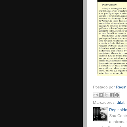
Postado por
Regina
Marcadores:
difal
,
Reginaldo
Sou Conta
apaixonad