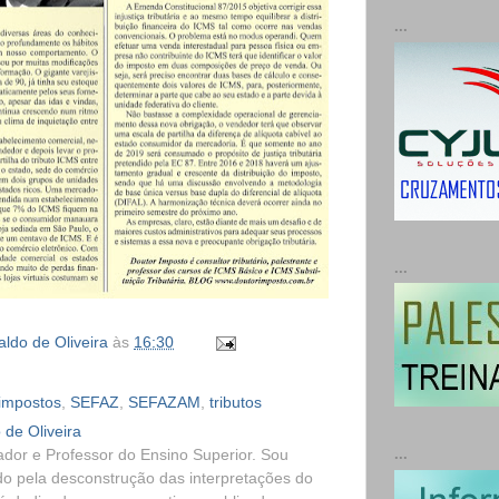
...
...
ldo de Oliveira
às
16:30
impostos
,
SEFAZ
,
SEFAZAM
,
tributos
 de Oliveira
...
dor e Professor do Ensino Superior. Sou
o pela desconstrução das interpretações do