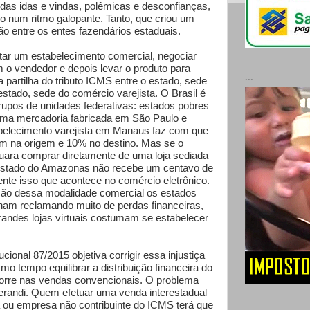
 das idas e vindas, polêmicas e desconfianças,
o num ritmo galopante. Tanto, que criou um
ão entre os entes fazendários estaduais.
tar um estabelecimento comercial, negociar
o vendedor e depois levar o produto para
...
 partilha do tributo ICMS entre o estado, sede
 estado, sede do comércio varejista. O Brasil é
grupos de unidades federativas: estados pobres
Uma mercadoria fabricada em São Paulo e
belecimento varejista em Manaus faz com que
m na origem e 10% no destino. Mas se o
ara comprar diretamente de uma loja sediada
estado do Amazonas não recebe um centavo de
nte isso que acontece no comércio eletrônico.
ção dessa modalidade comercial os estados
am reclamando muito de perdas financeiras,
andes lojas virtuais costumam se estabelecer
ional 87/2015 objetiva corrigir essa injustiça
smo tempo equilibrar a distribuição financeira do
orre nas vendas convencionais. O problema
randi. Quem efetuar uma venda interestadual
a ou empresa não contribuinte do ICMS terá que