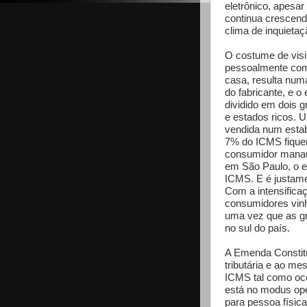
eletrônico, apesar
continua crescend
clima de inquietaç
O costume de visi
pessoalmente com 
casa, resulta numa
do fabricante, e o
dividido em dois 
e estados ricos. 
vendida num esta
7% do ICMS fique
consumidor manau
em São Paulo, o 
ICMS. E é justame
Com a intensifica
consumidores vinh
uma vez que as gr
no sul do país.
A Emenda Constituc
tributária e ao me
ICMS tal como oc
está no modus ope
para pessoa físic