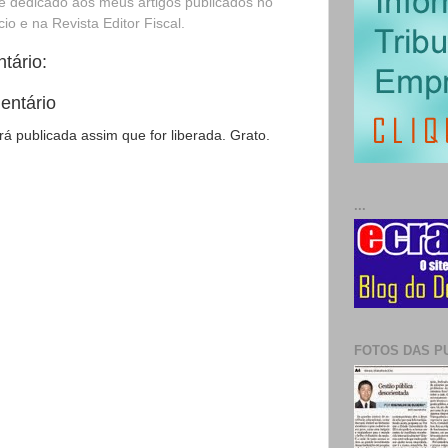
é dedicado aos meus artigos publicados no
o e na Revista Editor Fiscal.
tário:
entário
 publicada assim que for liberada. Grato.
...
FOTOS DAS P