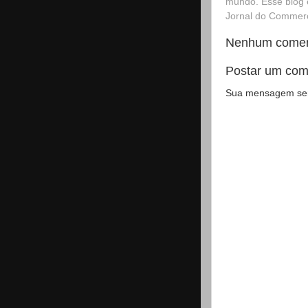
mundo. Esse blog 
Jornal do Commerci
Nenhum comen
Postar um com
Sua mensagem será