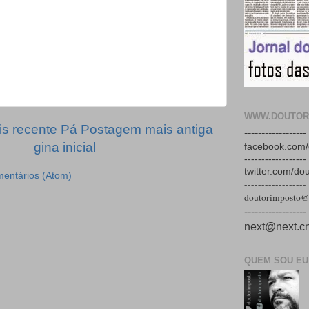
WWW.DOUTOR
s recente
Pá
Postagem mais antiga
------------------
gina inicial
facebook.com/
------------------
twitter.com/do
mentários (Atom)
------------------
doutorimposto@
------------------
next@next.cn
QUEM SOU EU