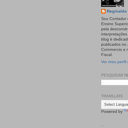
Reginaldo 
Sou Contador 
Ensino Superi
pela desconst
interpretaçõe
blog é dedicad
publicados no 
Commercio e n
Fiscal.
Ver meu perfil
PESQUISAR N
TRANSLATE
Powered by
...