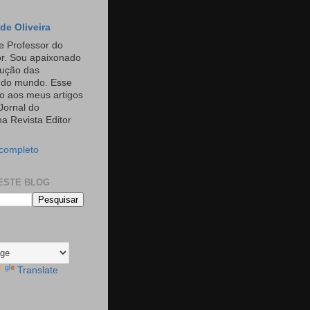
de Oliveira
e Professor do
or. Sou apaixonado
rução das
s do mundo. Esse
o aos meus artigos
Jornal do
a Revista Editor
 completo
ESTE BLOG
Translate