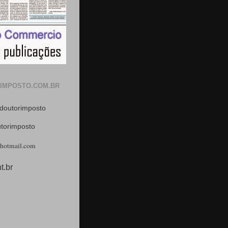
IMPOSTO.COM.BR
doutorimposto
utorimposto
hotmail.com
t.br