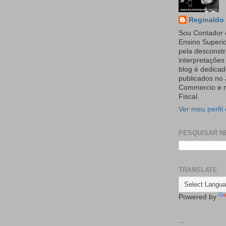
Reginaldo 
Sou Contador 
Ensino Superi
pela desconst
interpretaçõe
blog é dedicad
publicados no 
Commercio e n
Fiscal.
Ver meu perfil
PESQUISAR N
TRANSLATE
Powered by
...