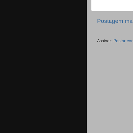
Postagem mai
Assinar:
Postar co