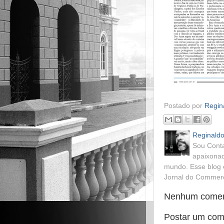
Postado por
Regina
Reginaldo
Sou Conta
apaixonad
mundo. Esse blog 
Jornal do Commerci
Nenhum comen
Postar um com