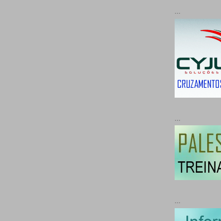
...
...
...