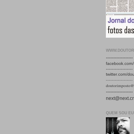
WWW.DOUTOR
------------------
facebook.com/
------------------
twitter.com/do
------------------
doutorimposto@
------------------
next@next.cn
QUEM SOU EU