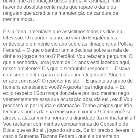
óbvio, que a reputação dessa garota vira fumaça, não
havendo absolutamente nada que repare o dano ou
ninguém que acredite na manutenção da candura de
menina moça.
Eis a cena lamentável que assistimos todos os dias na
televisão: O repórter fulano, ao vivo do Engatêmulos,
entrevista o eminente sicrano sobre as filmagens da Polícia
Federal. – O que o senhor tem a declarar sobre a mala de
dinheiro jogada no taxi? Perdão!! Vou refazer a pergunta. O
que a senhorita, uma jovem de 14 anos está fazendo aqui,
nesse ambiente? Eis que a sicraninha responde. – Estava
com sede e entrei para comprar um refrigerante. Algo de
errado com isso? O repórter insiste. – E quanto ao grupo de
homens amassando você? A garota fica indignada. – Eu
exijo respeito!! Sou moça donzela e por isso mesmo nego
veementemente essa sua acusação absurda etc., etc.!! Vou
processá-lo por injúria e difamação. Tenho amigos que irão
fechar as portas da sua emissora mixuruca!! Como você se
atreve a atacar minha honra e a dignidade da minha família!!
Vou reclamar com minhas companheiras do Conselho de
Ética, que estão ali, jogando sinuca. Se for preciso, levarei o
caso à Suprema Tiazona Federal, que é a gerente do