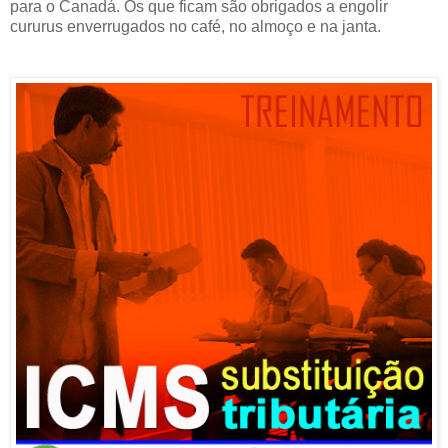
para o Canadá. Os que ficam são obrigados a engolir
cururus enverrugados no café, no almoço e na janta.