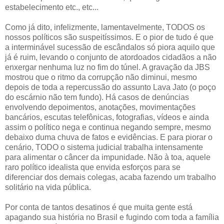
estabelecimento etc., etc...
Como já dito, infelizmente, lamentavelmente, TODOS os
nossos políticos são suspeitíssimos. E o pior de tudo é que
a interminável sucessão de escândalos só piora aquilo que
já é ruim, levando o conjunto de atordoados cidadãos a não
enxergar nenhuma luz no fim do túnel. A gravação da JBS
mostrou que o ritmo da corrupção não diminui, mesmo
depois de toda a repercussão do assunto Lava Jato (o poço
do escárnio não tem fundo). Há casos de denúncias
envolvendo depoimentos, anotações, movimentações
bancários, escutas telefônicas, fotografias, vídeos e ainda
assim o político nega e continua negando sempre, mesmo
debaixo duma chuva de fatos e evidências. E para piorar o
cenário, TODO o sistema judicial trabalha intensamente
para alimentar o câncer da impunidade. Não à toa, aquele
raro político idealista que envida esforços para se
diferenciar dos demais colegas, acaba fazendo um trabalho
solitário na vida pública.
Por conta de tantos desatinos é que muita gente está
apagando sua história no Brasil e fugindo com toda a família