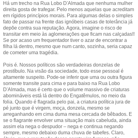
Há um trecho na Rua Lobo D'Almada que nenhuma mulher
direita gosta de trafegar. Pelo menos aquelas que acreditam
em rígidos princípios morais. Para algumas delas o simples
fato de passar na frente das ignóbeis casas de tolerância já
depõe contra sua reputação. Agora, imagine o risco de
transitar em meio às aglomerações que ficam nas calçadas!!
Se por acaso um frequentador tiver o azar de encontrar a
filha lá dentro, mesmo que num canto, sozinha, seria capaz
de cometer uma tragédia.
Pois é. Nossos políticos são verdadeiras donzelas de
prostíbulo. Na visão da sociedade, todo esse pessoal é
altamente suspeito. Pode-se inferir que uma ou outra figura
somente transite para cima e para baixo na Rua Lobo
D'Almada, mas é certo que o volume massivo de criaturas
abomináveis está lá dentro do Engatêmulos, no meio da
folia. Quando é flagrada pelo pai, a criatura política jura de
pé junto que é virgem, moça, donzela, mesmo se
arreganhando em cima duma mesa cercada de bêbados. E
se o flagrante envolver uma situação mais cabeluda, ainda
assim ela nega o despudor – nega e continua negando
sempre, mesmo debaixo duma chuva de tabefes. Claro,