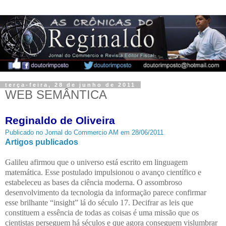
terça-feira, 28 de junho de 2011
WEB SEMÂNTICA
Reginaldo de Oliveira
Publicado no Jornal do Commercio AM em 28/06/2011
Artigos publicados
Galileu afirmou que o universo está escrito em linguagem
matemática. Esse postulado impulsionou o avanço científico e
estabeleceu as bases da ciência moderna. O assombroso
desenvolvimento da tecnologia da informação parece confirmar
esse brilhante “insight” lá do século 17. Decifrar as leis que
constituem a essência de todas as coisas é uma missão que os
cientistas perseguem há séculos e que agora conseguem vislumbrar