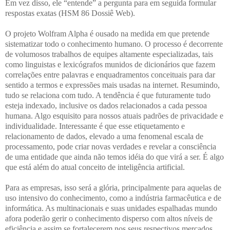
Em vez disso, ele “entende” a pergunta para em seguida formular
respostas exatas (HSM 86 Dossiê Web).
O projeto Wolfram Alpha é ousado na medida em que pretende
sistematizar todo o conhecimento humano. O processo é decorrente
de volumosos trabalhos de equipes altamente especializadas, tais
como linguistas e lexicógrafos munidos de dicionários que fazem
correlações entre palavras e enquadramentos conceituais para dar
sentido a termos e expressões mais usadas na internet. Resumindo,
tudo se relaciona com tudo. A tendência é que futuramente tudo
esteja indexado, inclusive os dados relacionados a cada pessoa
humana. Algo esquisito para nossos atuais padrões de privacidade e
individualidade. Interessante é que esse etiquetamento e
relacionamento de dados, elevado a uma fenomenal escala de
processamento, pode criar novas verdades e revelar a consciência
de uma entidade que ainda não temos idéia do que virá a ser. É algo
que está além do atual conceito de inteligência artificial.
Para as empresas, isso será a glória, principalmente para aquelas de
uso intensivo do conhecimento, como a indústria farmacêutica e de
informática. As multinacionais e suas unidades espalhadas mundo
afora poderão gerir o conhecimento disperso com altos níveis de
eficiência e assim se fortalecerem nos seus respectivos mercados.