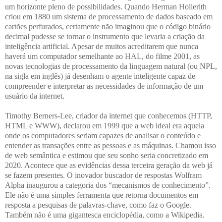
um horizonte pleno de possibilidades. Quando Herman Hollerith
criou em 1880 um sistema de processamento de dados baseado em
cartões perfurados, certamente não imaginou que o código binário
decimal pudesse se tornar o instrumento que levaria a criação da
inteligência artificial. Apesar de muitos acreditarem que nunca
haverá um computador semelhante ao HAL, do filme 2001, as
novas tecnologias de processamento da linguagem natural (ou NPL,
na sigla em inglês) já desenham o agente inteligente capaz de
compreender e interpretar as necessidades de informação de um
usuário da internet.
Timothy Berners-Lee, criador da internet que conhecemos (HTTP,
HTML e WWW), declarou em 1999 que a web ideal era aquela
onde os computadores seriam capazes de analisar o conteúdo e
entender as transações entre as pessoas e as máquinas. Chamou isso
de web semântica e estimou que seu sonho seria concretizado em
2020. Acontece que as evidências dessa terceira geração da web já
se fazem presentes. O inovador buscador de respostas Wolfram
Alpha inaugurou a categoria dos “mecanismos de conhecimento”.
Ele não é uma simples ferramenta que retorna documentos em
resposta a pesquisas de palavras-chave, como faz o Google.
Também não é uma gigantesca enciclopédia, como a Wikipedia.