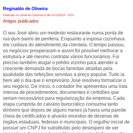
Reginaldo de Oliveira
Publicado no Jornal do Commercio dia 31/12/2013 - A151
Artigos publicados
O seu José abriu um modesto restaurante numa ponta de
rua dum bairro de periferia. Enquanto a esposa cozinhava
ele cuidava do atendimento da clientela. O tempo passou,
os negócios prosperaram e assim foi possível melhorar a
estrutura e até mesmo contratar vários funcionários. Foi
preciso também alugar o prédio vizinho para atender a
crescente demanda de bocas famintas atraídas pela
qualidade das refeições servidas a preço popular. Tudo ia
bem até o dia que o empresário José resolveu formalizar o
seu negócio. De início, o contador lhe apresentou uma lista
imensa de procedimentos, documentos e certidões que
seriam necessários para regularização da empresa. Cada
etapa cumprida do calvário burocrático consumia tanto
dinheiro que depois de alguns meses já havia uma parede
cheia de certificados e alvarás oriundos de dezenas de
órgãos estaduais, federais e municipais. O orgulho inicial de
possuir um CNPJ foi substituído pelo desespero de ver