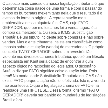
O aspecto mais curioso da nossa legislação tributária é que
determinada coisa nasce de uma forma e com o passar do
tempo os burocratas mexem tanto nela que o resultado é o
avesso do formato original. A representação mais
emblemática dessa alquimia é o ICMS, cujo FATO
GERADOR, que por muitos anos foi a venda, agora é a
compra da mercadoria. Ou seja, o ICMS Substituição
Tributária é um tributo incidente sobre compras e não sobre
vendas. Mas o ente tributante insiste em classificá-lo como
imposto sobre circulação (venda) de mercadorias. O próprio
conceito “FATO” GERADOR sofreu um revestrés tão
violento nos diversos cânones tributários que só um filósofo
especialista em Kant seria capaz de encontrar algum
aspecto lógico no raciocínio do legislador. O dicionário
Aurélio diz que FATO significa coisa ou ação feita. Pois
bem!! Na modalidade Substituição Tributária do ICMS não
existe FATO porque a ação não foi efetivada. Isto é, a venda
não aconteceu. O que a legislação chama de FATO é na
realidade uma HIPÓTESE. Dessa forma, o termo “'FATO'
GERADOR” deveria ser banido do mundaréu de legislações
Brasil afora.