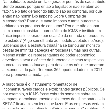
Na realidade, existe um fato gerador por trás de cada tributo.
Sendo assim, por que então o legislador não se atém ao
fato? Se o fato gerador do tributo são as compras, por que
então não nominá-lo Imposto Sobre Compras de
Mercadorias? Para que tanto imposto e tanta burocracia
orbitando os produtos de consumo? Por que não acabar
com a monstruosidade burocrática do ICMS e instituir um
único imposto cobrado por ocasião da entrada de produtos
no estado? (Algo semelhante ao modelo adotado no Acre).
Sabemos que a estrutura tributária se tornou um monstro
bestial de infinitas cabeças enroscadas umas nas outras.
Mesmo assim, os representantes do poder econômico
deveriam atacar o câncer da burocracia e seus respectivos
burocratas porras-loucas para desatar os nós que amarram
a economia do país. Teremos 365 oportunidades em 2014
para promover a mudança.
A burocracia é o instrumento fomentador de
incomensuráveis cargos e exorbitantes gastos públicos. Se,
por exemplo, o ICMS fosse cobrado somente sobre as
compras, aproximadamente dois terços dos funcionários da
SEFAZ ficariam sem ter o que fazer. E as empresas veriam
seu custo administrativo-tributário despencar. O problema é