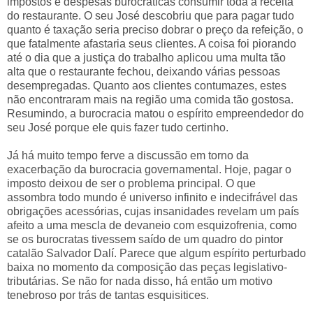
impostos e despesas burocráticas consumir toda a receita
do restaurante. O seu José descobriu que para pagar tudo
quanto é taxação seria preciso dobrar o preço da refeição, o
que fatalmente afastaria seus clientes. A coisa foi piorando
até o dia que a justiça do trabalho aplicou uma multa tão
alta que o restaurante fechou, deixando várias pessoas
desempregadas. Quanto aos clientes contumazes, estes
não encontraram mais na região uma comida tão gostosa.
Resumindo, a burocracia matou o espírito empreendedor do
seu José porque ele quis fazer tudo certinho.
Já há muito tempo ferve a discussão em torno da
exacerbação da burocracia governamental. Hoje, pagar o
imposto deixou de ser o problema principal. O que
assombra todo mundo é universo infinito e indecifrável das
obrigações acessórias, cujas insanidades revelam um país
afeito a uma mescla de devaneio com esquizofrenia, como
se os burocratas tivessem saído de um quadro do pintor
catalão Salvador Dalí. Parece que algum espírito perturbado
baixa no momento da composição das peças legislativo-
tributárias. Se não for nada disso, há então um motivo
tenebroso por trás de tantas esquisitices.