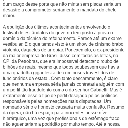
dum cargo desse porte que não minta sem piscar seria um
desastre a comprometer seriamente o mandato do chefe
maior.
A ebulição dos últimos acontecimentos envolvendo o
festival de escândalos do governo tem posto à prova o
domínio da técnica do refolhamento. Parece até um exame
vestibular. E o que temos visto é um show de cinismo brabo,
violento, daqueles de arrepiar. Por exemplo, o ex-presidente
da maior empresa do Brasil disse com todas as letras, na
CPI da Petrobras, que era impossível detectar o roubo de
bilhões de reais, mesmo que todos soubessem que havia
uma quadrilha gigantesca de criminosos travestidos de
funcionários da estatal. Com tanto descaramento, é claro
que nenhuma empresa séria jamais contrataria alguém com
um perfil tão fraudulento como o do senhor Gabrielli. Mas é
exatamente esse o tipo de perfil desejado pelos políticos
responsáveis pelas nomeações mais disputadas. Um
nomeado sério e honesto causaria muita confusão. Resumo
da ópera, não há espaço para inocentes nesse nível
hierárquico, uma vez que profissionais de estômago fraco
não aguentariam a podridão por muito tempo. Até a nossa