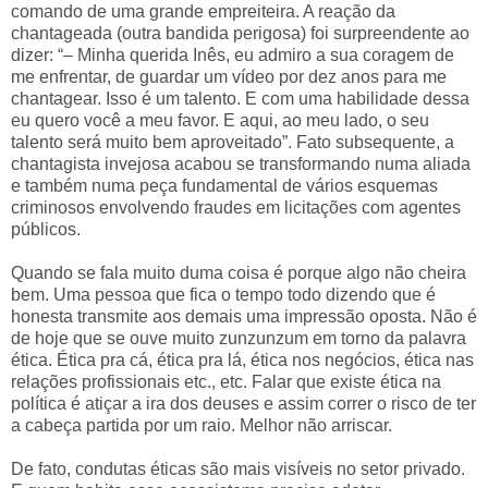
comando de uma grande empreiteira. A reação da
chantageada (outra bandida perigosa) foi surpreendente ao
dizer: “– Minha querida Inês, eu admiro a sua coragem de
me enfrentar, de guardar um vídeo por dez anos para me
chantagear. Isso é um talento. E com uma habilidade dessa
eu quero você a meu favor. E aqui, ao meu lado, o seu
talento será muito bem aproveitado”. Fato subsequente, a
chantagista invejosa acabou se transformando numa aliada
e também numa peça fundamental de vários esquemas
criminosos envolvendo fraudes em licitações com agentes
públicos.
Quando se fala muito duma coisa é porque algo não cheira
bem. Uma pessoa que fica o tempo todo dizendo que é
honesta transmite aos demais uma impressão oposta. Não é
de hoje que se ouve muito zunzunzum em torno da palavra
ética. Ética pra cá, ética pra lá, ética nos negócios, ética nas
relações profissionais etc., etc. Falar que existe ética na
política é atiçar a ira dos deuses e assim correr o risco de ter
a cabeça partida por um raio. Melhor não arriscar.
De fato, condutas éticas são mais visíveis no setor privado.