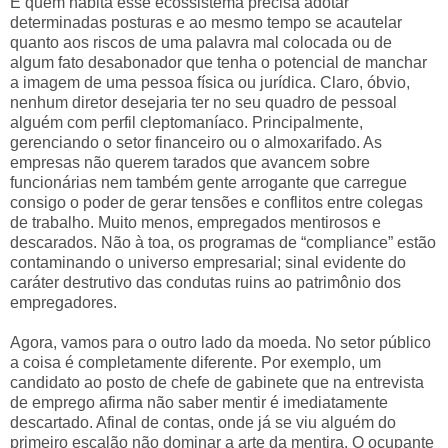
E quem habita esse ecossistema precisa adotar
determinadas posturas e ao mesmo tempo se acautelar
quanto aos riscos de uma palavra mal colocada ou de
algum fato desabonador que tenha o potencial de manchar
a imagem de uma pessoa física ou jurídica. Claro, óbvio,
nenhum diretor desejaria ter no seu quadro de pessoal
alguém com perfil cleptomaníaco. Principalmente,
gerenciando o setor financeiro ou o almoxarifado. As
empresas não querem tarados que avancem sobre
funcionárias nem também gente arrogante que carregue
consigo o poder de gerar tensões e conflitos entre colegas
de trabalho. Muito menos, empregados mentirosos e
descarados. Não à toa, os programas de “compliance” estão
contaminando o universo empresarial; sinal evidente do
caráter destrutivo das condutas ruins ao patrimônio dos
empregadores.
Agora, vamos para o outro lado da moeda. No setor público
a coisa é completamente diferente. Por exemplo, um
candidato ao posto de chefe de gabinete que na entrevista
de emprego afirma não saber mentir é imediatamente
descartado. Afinal de contas, onde já se viu alguém do
primeiro escalão não dominar a arte da mentira. O ocupante