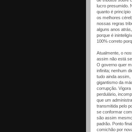
de tributos sobre
lucro presumido. 
quanto é princípio
os melhores cére
nossas regras trib
alguns anos atrás
porque é ininteli
100% correto porqu
Atualmente, o nos
assim não está se
O governo quer ma
infinita; nenhum d
tudo ainda assim, 
gigantismo da máq
corrupção. Vigora
perdulário, incompe
que um administra
transmitida pelo p
se conformar com 
são assim mesmo 
padrão. Ponto fina
comichão por nova