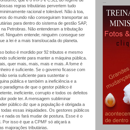
 consumo, que é o IRPJ e CSLL do regime de
...
Nossas regras tributárias pervertem tudo
 minimamente racional e tolerável. Não à toa,
bros do mundo não conseguiram transportar as
utárias para dentro do sistema de gestão SAP,
, na Petrobras. Não entenderam a tributação
gível. Ninguém entende; ninguém consegue ser
e a lei é a mais transloucada do planeta.
so bolso é mordido por 92 tributos e mesmo
ndo suficiente para manter a máquina pública.
is, quer mais, mais, mais e mais. A fome é
inheiro é suficiente. Se o governo ficasse com
não seria suficiente para sustentar o
uina pública e também a ineficiência e a
 o paradigma de que o gestor público é
tente, ineficiente, corrupto e todos os defeitos
dor pode ter. A mensagem subliminar
oder público diz que a população é obrigada a
todas essas iniquidades. Os gestores públicos
e nada os fará mudar de postura. Esse é o
l. Por isso é que a CPMF só atiçará a
s majorações tributárias.