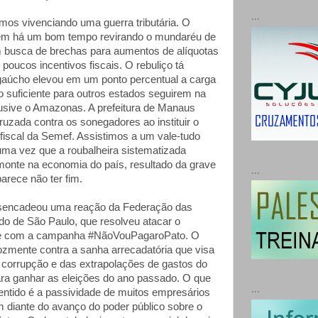
...
amos vivenciando uma guerra tributária. O
vem há um bom tempo revirando o mundaréu de
 busca de brechas para aumentos de alíquotas
 poucos incentivos fiscais. O rebuliço tá
 gaúcho elevou em um ponto percentual a carga
o suficiente para outros estados seguirem na
sive o Amazonas. A prefeitura de Manaus
zada contra os sonegadores ao instituir o
fiscal da Semef. Assistimos a um vale-tudo
 uma vez que a roubalheira sistematizada
onte na economia do país, resultado da grave
...
parece não ter fim.
sencadeou uma reação da Federação das
ado de São Paulo, que resolveu atacar o
te com a campanha #NãoVouPagaroPato. O
erozmente contra a sanha arrecadatória que visa
a corrupção e das extrapolações de gastos do
ara ganhar as eleições do ano passado. O que
...
ntido é a passividade de muitos empresários
diante do avanço do poder público sobre o