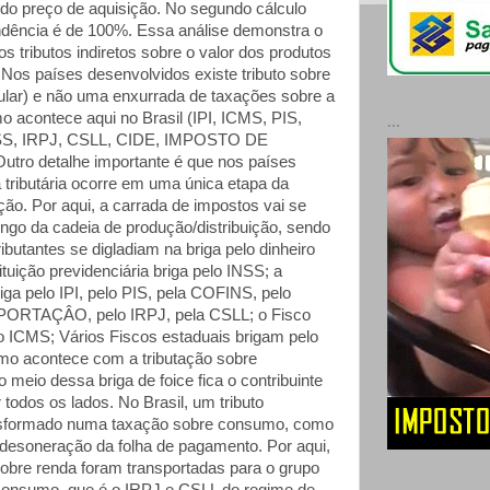
o preço de aquisição. No segundo cálculo
dência é de 100%. Essa análise demonstra o
os tributos indiretos sobre o valor dos produtos
os países desenvolvidos existe tributo sobre
lar) e não uma enxurrada de taxações sobre a
acontece aqui no Brasil (IPI, ICMS, PIS,
...
SS, IRPJ, CSLL, CIDE, IMPOSTO DE
ro detalhe importante é que nos países
a tributária ocorre em uma única etapa da
ição. Por aqui, a carrada de impostos vai se
ongo da cadeia de produção/distribuição, sendo
ributantes se digladiam na briga pelo dinheiro
tituição previdenciária briga pelo INSS; a
iga pelo IPI, pelo PIS, pela COFINS, pelo
RTAÇÂO, pelo IRPJ, pela CSLL; o Fisco
lo ICMS; Vários Fiscos estaduais brigam pelo
 acontece com a tributação sobre
 meio dessa briga de foice fica o contribuinte
todos os lados. No Brasil, um tributo
ransformado numa taxação sobre consumo, como
desoneração da folha de pagamento. Por aqui,
sobre renda foram transportadas para o grupo