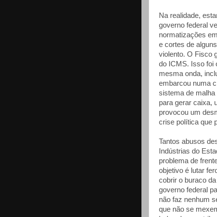
Na realidade, est
governo federal 
normatizações em
e cortes de alguns
violento. O Fisco
do ICMS. Isso foi 
mesma onda, inclu
embarcou numa cru
sistema de malha 
para gerar caixa,
provocou um desm
crise política que 
Tantos abusos de
Indústrias do Est
problema de fren
objetivo é lutar f
cobrir o buraco d
governo federal p
não faz nenhum se
que não se mexem 