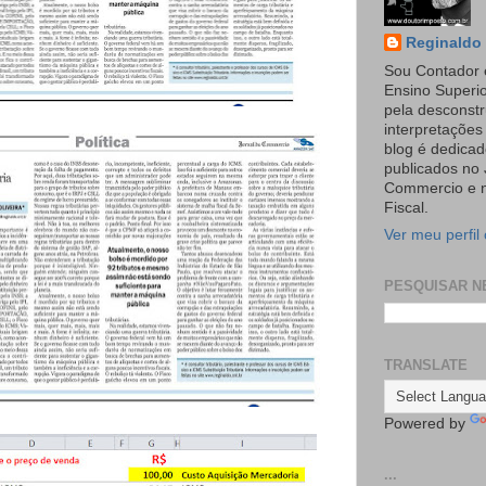
Reginaldo 
Sou Contador 
Ensino Superi
pela desconst
interpretaçõe
blog é dedicad
publicados no 
Commercio e n
Fiscal.
Ver meu perfil
PESQUISAR N
TRANSLATE
Powered by
...