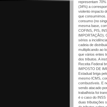
representam 70% d
(34%) a correspon
violento impacto d
que consumimos. N
consumo (no singu
mesma base, como 
COFINS, PIS, IN
IMPORTAÇÃO). Out
sérios a incidênci
cadeia de distribu
multiplicando ao l
que vários entes t
dos tributos. A ins
Receita Federal br
IMPOSTO DE IMPO
Estadual briga pe
mesmo ICMS, como
combustíveis. E no
sendo atacado por 
trabalhista foi t
é o caso do INSS 
duas tributações 