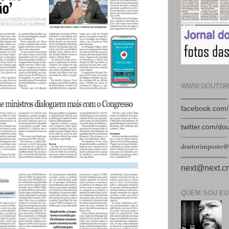
WWW.DOUTOR
------------------
facebook.com/
------------------
twitter.com/do
------------------
doutorimposto@
------------------
next@next.cn
QUEM SOU EU