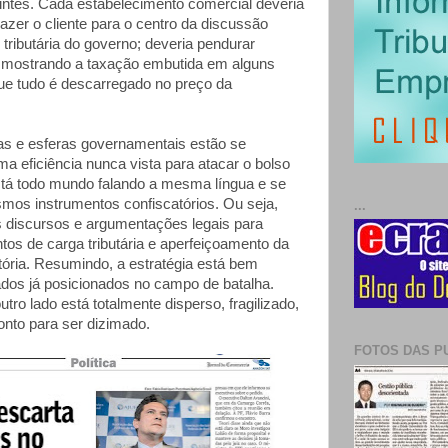
uintes. Cada estabelecimento comercial deveria
razer o cliente para o centro da discussão
tributária do governo; deveria pendurar
 mostrando a taxação embutida em alguns
que tudo é descarregado no preço da
ias e esferas governamentais estão se
a eficiência nunca vista para atacar o bolso
Está todo mundo falando a mesma língua e se
smos instrumentos confiscatórios. Ou seja,
...
s discursos e argumentações legais para
ntos de carga tributária e aperfeiçoamento da
ória. Resumindo, a estratégia está bem
dados já posicionados no campo de batalha.
utro lado está totalmente disperso, fragilizado,
onto para ser dizimado.
FOTOS DAS P