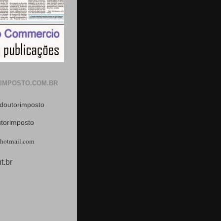
IMPOSTO.COM.BR
doutorimposto
utorimposto
hotmail.com
t.br