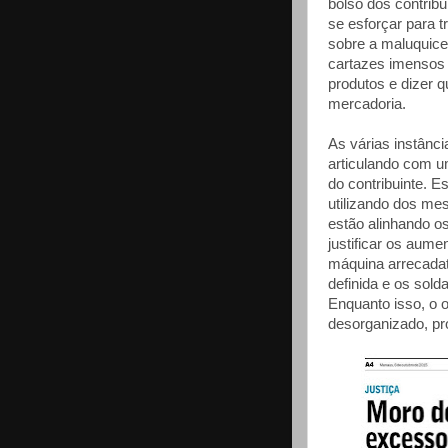
bolso dos contrib
se esforçar para t
sobre a maluquice 
cartazes imensos
produtos e dizer 
mercadoria.
As várias instânc
articulando com um
do contribuinte. 
utilizando dos me
estão alinhando o
justificar os aume
máquina arrecadat
definida e os sol
Enquanto isso, o o
desorganizado, pr