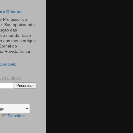
de Oliveira
e Professor do
or. Sou apaixonado
rução das
s do mundo. Esse
o aos meus artigos
Jornal do
a Revista Editor
 completo
ESTE BLOG
Translate