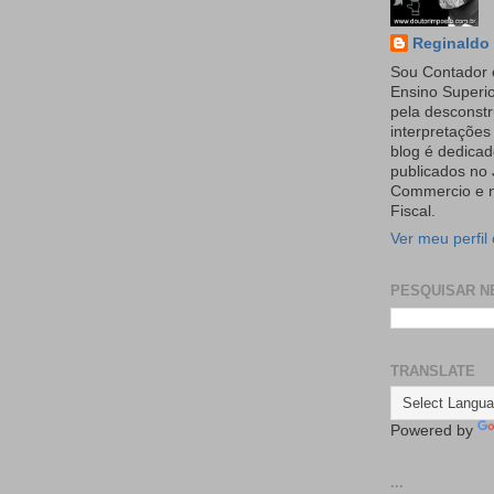
Reginaldo 
Sou Contador 
Ensino Superi
pela desconst
interpretaçõe
blog é dedicad
publicados no 
Commercio e n
Fiscal.
Ver meu perfil
PESQUISAR N
TRANSLATE
Powered by
...