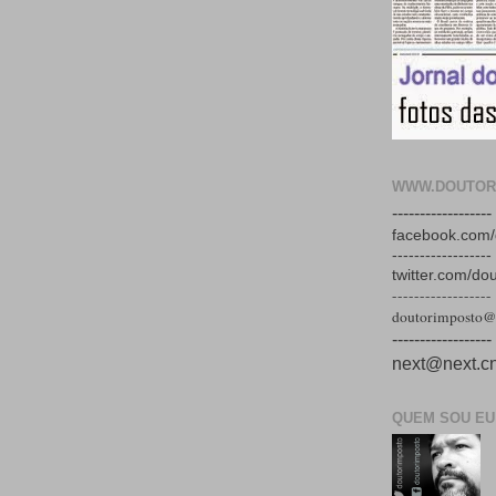
WWW.DOUTOR
------------------
facebook.com/
------------------
twitter.com/do
------------------
doutorimposto@
------------------
next@next.cn
QUEM SOU EU