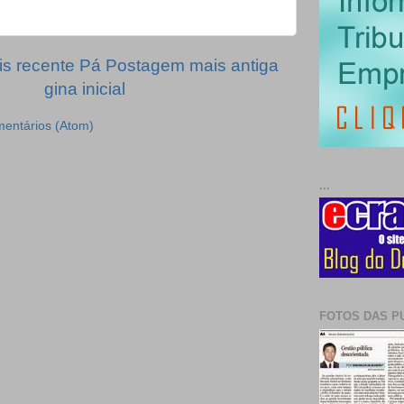
s recente
Pá
Postagem mais antiga
gina inicial
mentários (Atom)
...
FOTOS DAS P