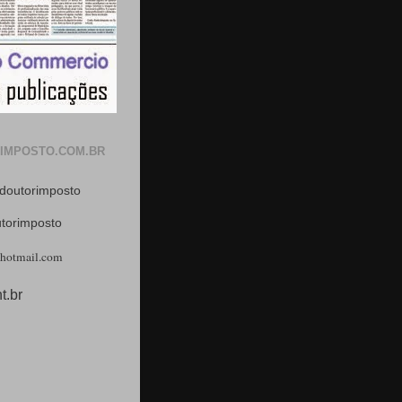
IMPOSTO.COM.BR
doutorimposto
utorimposto
hotmail.com
t.br