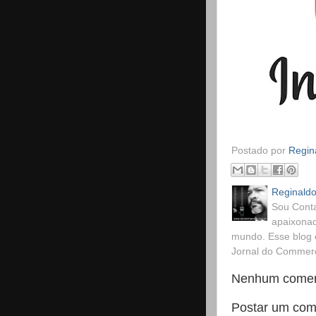
Postado por
Regina
Reginaldo
Sou Conta
apaixonad
mundo. Esse blog 
Jornal do Commerci
Nenhum comen
Postar um com