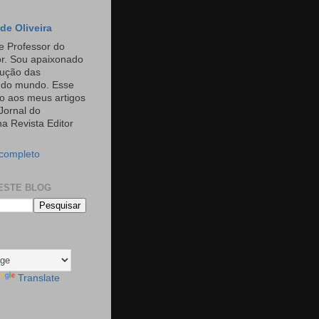
de Oliveira
e Professor do
or. Sou apaixonado
rução das
s do mundo. Esse
o aos meus artigos
Jornal do
a Revista Editor
 completo
ESTE BLOG
Translate