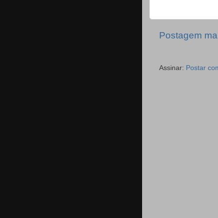
Postagem mai
Assinar:
Postar co