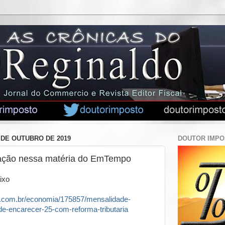
 DE OUTUBRO DE 2019
DOUTOR IMP
ação nessa matéria do EmTempo
ixo
o.com.br/economia/175857/mensalidade-
e-encarecer-25-com-reforma-tributaria