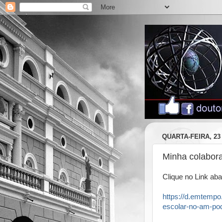
QUARTA-FEIRA, 23
Minha colabor
Clique no Link aba
https://d.emtemp
escolar-no-am-pod