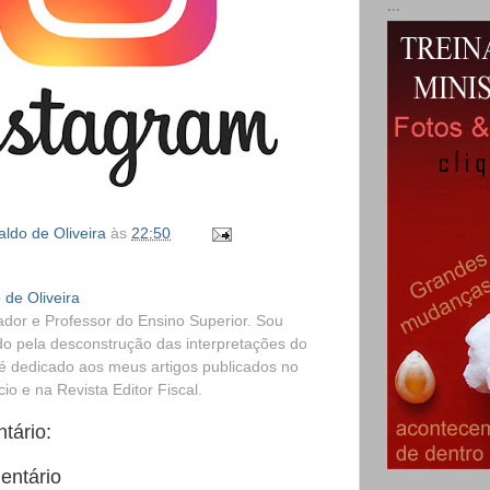
...
ldo de Oliveira
às
22:50
 de Oliveira
dor e Professor do Ensino Superior. Sou
o pela desconstrução das interpretações do
é dedicado aos meus artigos publicados no
o e na Revista Editor Fiscal.
tário:
entário