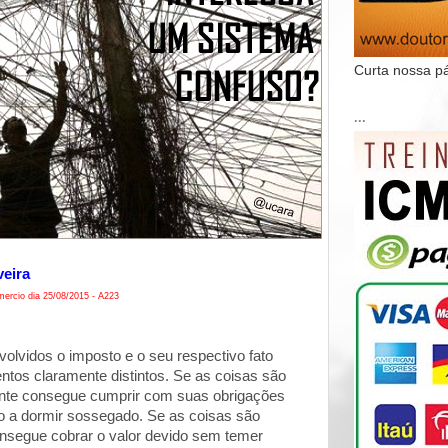
Curta nossa p
...
veira
ercio dia 25/08/2015 - A223
olvidos o imposto e o seu respectivo fato
ntos claramente distintos. Se as coisas são
uinte consegue cumprir com suas obrigações
do a dormir sossegado. Se as coisas são
onsegue cobrar o valor devido sem temer