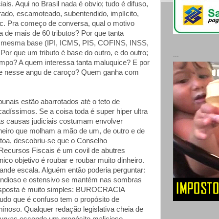
ais. Aqui no Brasil nada é obvio; tudo é difuso,
rado, escamoteado, subentendido, implícito,
, etc. Pra começo de conversa, qual o motivo
a de mais de 60 tributos? Por que tanta
 a mesma base (IPI, ICMS, PIS, COFINS, INSS,
or que um tributo é base do outro, e do outro;
...
mpo? A quem interessa tanta maluquice? E por
e nesse angu de caroço? Quem ganha com
ibunais estão abarrotados até o teto de
adíssimos. Se a coisa toda é super hiper ultra
s causas judiciais costumam envolver
eiro que molham a mão de um, de outro e de
 toa, descobriu-se que o Conselho
 Recursos Fiscais é um covil de abutres
nico objetivo é roubar e roubar muito dinheiro.
rande escala. Alguém então poderia perguntar:
andioso e ostensivo se mantém nas sombras
resposta é muito simples: BUROCRACIA
 que é confuso tem o propósito de
minoso. Qualquer redação legislativa cheia de