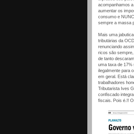
acompanhamos a s
aumentar os impos
consumo e NUNCA 
sempre a massa po
Mais uma jabutica
tributárias da OCD
renunciando assim
ricos são sempre,
de tanto descaram
uma taxa de 17% so
ilegalmente para o
em geral. Está cl
trabalhadores hon
Tributarista Ives 
confiscado integr
fiscais. Pois é.!!