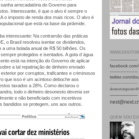
anha arrecadatória do Governo para
tos. Interessante, é que o alvo é sempre o
o imposto de renda dos mais ricos. O alvo é
pulacional que está na base da pirâmide.
ba interessante: Na contramão das práticas
E, o Brasil resolveu isentar os dividendos,
 a uma bolada anual de R$ 50 bilhões. Os
WWW.DOUTOR
 sempre protegidos e isentados. A gota d´água
------------------
ento está na intenção do Governo de aplicar
facebook.com/
bre a tal repatriação de dinheiro enviado
------------------
 exterior por corruptos, traficantes e criminosos
twitter.com/do
aro que isso é um acintoso deboche aos
------------------
estos taxados a 28%. Como declarou o
doutorimposto@
Gandra, todo o dinheiro desonesto deveria ser
------------------
almente e não beneficiado com incentivos
next@next.cn
 Os bandidos se protegem, uns aos outros.
QUEM SOU EU