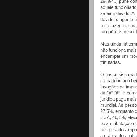
2848/40) pune com
aquele funcionário
saber indevido. 
devido, o agente p
para fazer a cobra
ninguém é preso. I
Mas ainda há tempo
não funciona mais
encampar um movi
tributárias.
O nosso sistema tr
carga tributária 
taxações de impo
da OCDE. E como n
jurídica paga mais
mundial. As pesso
27,5%, enquanto q
EUA, 46,1%; Méxic
baixa tributação d
nos pesados impo
a prática dos paí