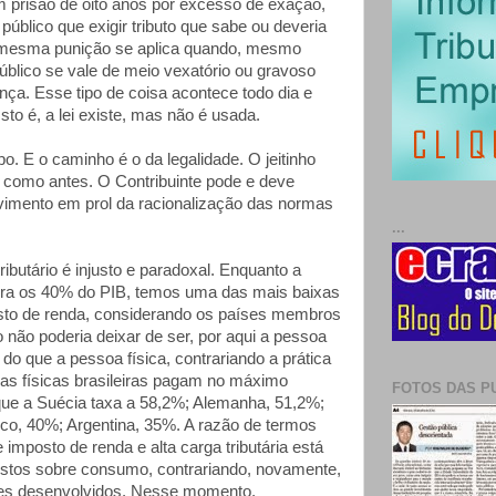
 prisão de oito anos por excesso de exação,
 público que exigir tributo que sabe ou deveria
A mesma punição se aplica quando, mesmo
úblico se vale de meio vexatório ou gravoso
nça. Esse tipo de coisa acontece todo dia e
sto é, a lei existe, mas não é usada.
. E o caminho é o da legalidade. O jeitinho
 como antes. O Contribuinte pode e deve
mento em prol da racionalização das normas
...
ibutário é injusto e paradoxal. Enquanto a
beira os 40% do PIB, temos uma das mais baixas
sto de renda, considerando os países membros
ão poderia deixar de ser, por aqui a pessoa
 do que a pessoa física, contrariando a prática
as físicas brasileiras pagam no máximo
FOTOS DAS P
ue a Suécia taxa a 58,2%; Alemanha, 51,2%;
o, 40%; Argentina, 35%. A razão de termos
e imposto de renda e alta carga tributária está
stos sobre consumo, contrariando, novamente,
ses desenvolvidos. Nesse momento,