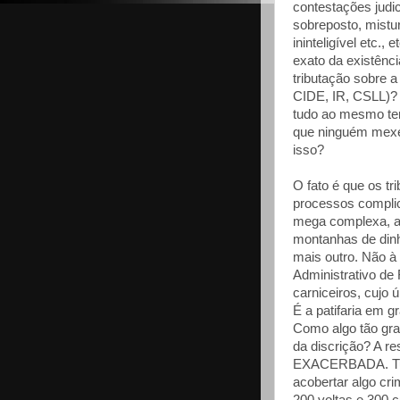
contestações judici
sobreposto, mistu
ininteligível etc.
exato da existênci
tributação sobre
CIDE, IR, CSLL)? P
tudo ao mesmo te
que ninguém mex
isso?
O fato é que os tr
processos complic
mega complexa, a
montanhas de dinh
mais outro. Não à
Administrativo de
carniceiros, cujo ú
É a patifaria em g
Como algo tão gr
da discrição? A 
EXACERBADA. Tudo
acobertar algo cri