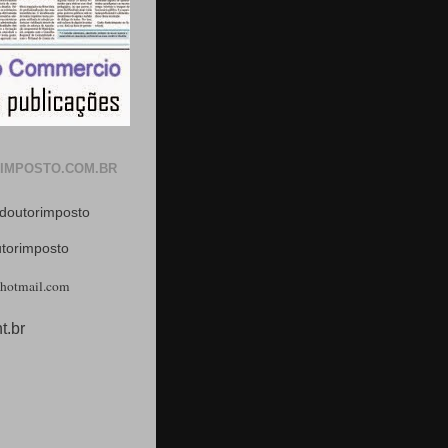
IMPOSTO.COM.BR
doutorimposto
utorimposto
hotmail.com
t.br