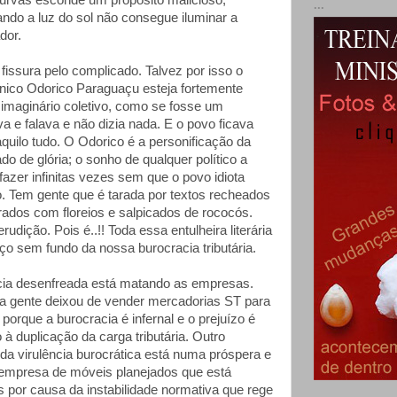
curvas esconde um propósito malicioso,
...
ando a luz do sol não consegue iluminar a
dor.
fissura pelo complicado. Talvez por isso o
nico Odorico Paraguaçu esteja fortemente
imaginário coletivo, como se fosse um
ava e falava e não dizia nada. E o povo ficava
uilo tudo. O Odorico é a personificação da
o de glória; o sonho de qualquer político a
fazer infinitas vezes sem que o povo idiota
lo. Tem gente que é tarada por textos recheados
rados com floreios e salpicados de rococós.
rudição. Pois é..!! Toda essa entulheira literária
ço sem fundo da nossa burocracia tributária.
cia desenfreada está matando as empresas.
a gente deixou de vender mercadorias ST para
orque a burocracia é infernal e o prejuízo é
 à duplicação da carga tributária. Outro
da virulência burocrática está numa próspera e
empresa de móveis planejados que está
s por causa da instabilidade normativa que rege