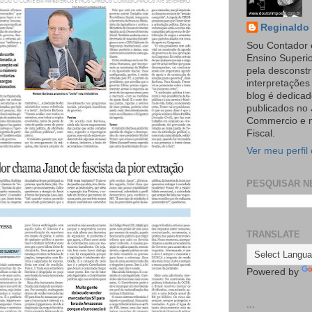
Reginaldo 
Sou Contador 
Ensino Superi
pela desconst
interpretaçõe
blog é dedicad
publicados no 
Commercio e n
Fiscal.
Ver meu perfil
PESQUISAR N
TRANSLATE
Powered by
...