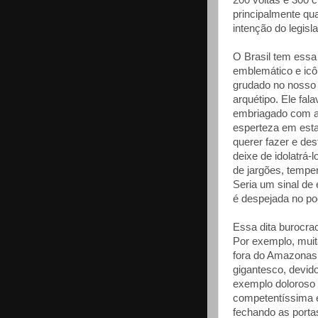
200 voltas e 300 
principalmente qu
intenção do legisla
O Brasil tem essa 
emblemático e icô
grudado no nosso 
arquétipo. Ele fal
embriagado com aq
esperteza em estad
querer fazer e des
deixe de idolatrá-
de jargões, tempe
Seria um sinal de e
é despejada no po
Essa dita burocra
Por exemplo, muit
fora do Amazonas p
gigantesco, devido
exemplo doloroso 
competentíssima 
fechando as porta