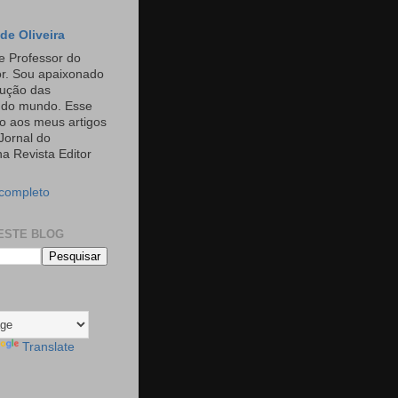
de Oliveira
e Professor do
or. Sou apaixonado
rução das
s do mundo. Esse
o aos meus artigos
Jornal do
a Revista Editor
 completo
ESTE BLOG
Translate