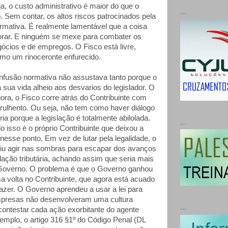
ja, o custo administrativo é maior do que o
...
 Sem contar, os altos riscos patrocinados pela
ormativa. É realmente lamentável que a coisa
iorar. E ninguém se mexe para combater os
ócios e de empregos. O Fisco está livre,
omo um rinoceronte enfurecido.
nfusão normativa não assustava tanto porque o
sua vida alheio aos desvarios do legislador. O
ora, o Fisco corre atrás do Contribuinte com
ulhento. Ou seja, não tem como haver diálogo
ia porque a legislação é totalmente abilolada.
...
o isso é o próprio Contribuinte que deixou a
nesse ponto. Em vez de lutar pela legalidade, o
eriu agir nas sombras para escapar dos avanços
slação tributária, achando assim que seria mais
 Governo. O problema é que o Governo ganhou
a volta no Contribuinte, que agora está acuado
azer. O Governo aprendeu a usar a lei para
mpresas não desenvolveram uma cultura
...
 contestar cada ação exorbitante do agente
emplo, o artigo 316 §1º do Código Penal (DL