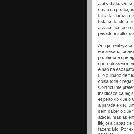
a atividade. Ou se
custo da produção.
falta de clareza n
toda só tende a p
assassinos de neg
pesado e solto, c
Antigamente, a co
empresário tocava 
problema é que ag
um motosserra bar
e não há escapatór
E o culpado de tud
coisa toda chegar 
Contribuinte pref
insidiosos da legi
esperto do que o
a parada e deu um
sem saber o que f
atacar, mas as e
litigiosa capaz de
fazendário. Por ex