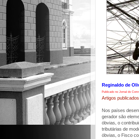
Reginaldo de Oli
Publicado no Jornal do Comm
Artigos publicados
Nos países desenv
gerador são eleme
óbvias, o contrib
tributárias de mo
óbvias, o Fisco c